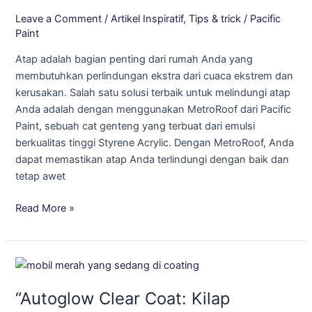
Pacific
Leave a Comment
/
Artikel Inspiratif
,
Tips & trick
/
Pacific
Paint
Paint
untuk
Atap adalah bagian penting dari rumah Anda yang
Atap
membutuhkan perlindungan ekstra dari cuaca ekstrem dan
yang
kerusakan. Salah satu solusi terbaik untuk melindungi atap
Awet
Anda adalah dengan menggunakan MetroRoof dari Pacific
dan
Paint, sebuah cat genteng yang terbuat dari emulsi
Indah!
berkualitas tinggi Styrene Acrylic. Dengan MetroRoof, Anda
dapat memastikan atap Anda terlindungi dengan baik dan
tetap awet
Read More »
“Autoglow
Clear
“Autoglow Clear Coat: Kilap
Coat: