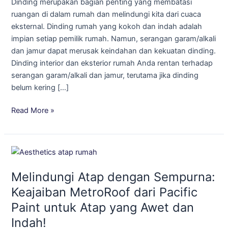
Dinding merupakan bagian penting yang membatasi
Garam/Alkali
ruangan di dalam rumah dan melindungi kita dari cuaca
dan
eksternal. Dinding rumah yang kokoh dan indah adalah
Jamur
impian setiap pemilik rumah. Namun, serangan garam/alkali
dan jamur dapat merusak keindahan dan kekuatan dinding.
Dinding interior dan eksterior rumah Anda rentan terhadap
serangan garam/alkali dan jamur, terutama jika dinding
belum kering […]
Read More »
Melindungi
Atap
Melindungi Atap dengan Sempurna:
dengan
Sempurna:
Keajaiban MetroRoof dari Pacific
Keajaiban
Paint untuk Atap yang Awet dan
MetroRoof
Indah!
dari