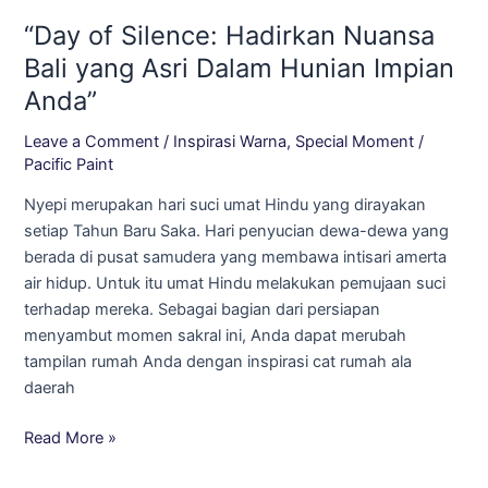
of
“Day of Silence: Hadirkan Nuansa
Silence:
Hadirkan
Bali yang Asri Dalam Hunian Impian
Nuansa
Anda”
Bali
yang
Leave a Comment
/
Inspirasi Warna
,
Special Moment
/
Asri
Pacific Paint
Dalam
Nyepi merupakan hari suci umat Hindu yang dirayakan
Hunian
setiap Tahun Baru Saka. Hari penyucian dewa-dewa yang
Impian
berada di pusat samudera yang membawa intisari amerta
Anda”
air hidup. Untuk itu umat Hindu melakukan pemujaan suci
terhadap mereka. Sebagai bagian dari persiapan
menyambut momen sakral ini, Anda dapat merubah
tampilan rumah Anda dengan inspirasi cat rumah ala
daerah
Read More »