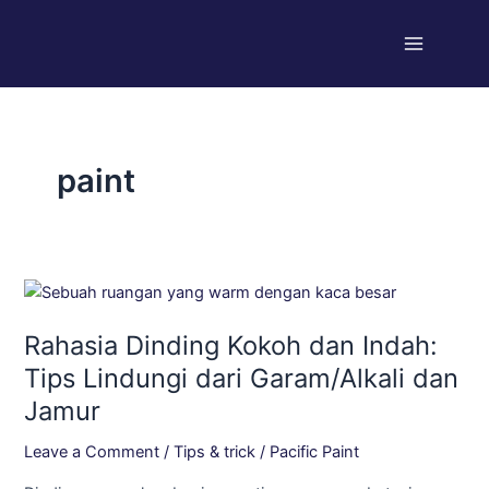
Skip
Post
Main
to
pagination
Menu
content
paint
Rahasia
Dinding
Rahasia Dinding Kokoh dan Indah:
Kokoh
dan
Tips Lindungi dari Garam/Alkali dan
Indah:
Jamur
Tips
Lindungi
Leave a Comment
/
Tips & trick
/
Pacific Paint
dari