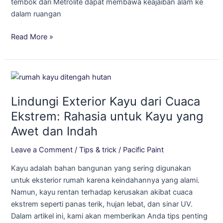
tembok dari Metrolite dapat membawa keajaiban alam ke
dalam ruangan
Read More »
Lindungi
Exterior
Lindungi Exterior Kayu dari Cuaca
Kayu
dari
Ekstrem: Rahasia untuk Kayu yang
Cuaca
Awet dan Indah
Ekstrem:
Rahasia
Leave a Comment
/
Tips & trick
/
Pacific Paint
untuk
Kayu adalah bahan bangunan yang sering digunakan
Kayu
untuk eksterior rumah karena keindahannya yang alami.
yang
Namun, kayu rentan terhadap kerusakan akibat cuaca
Awet
ekstrem seperti panas terik, hujan lebat, dan sinar UV.
dan
Dalam artikel ini, kami akan memberikan Anda tips penting
Indah