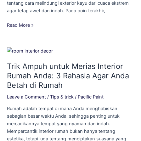
tentang cara melindungi exterior kayu dari cuaca ekstrem
agar tetap awet dan indah. Pada poin terakhir,
Read More »
Trik
Ampuh
Trik Ampuh untuk Merias Interior
untuk
Merias
Rumah Anda: 3 Rahasia Agar Anda
Interior
Betah di Rumah
Rumah
Anda:
Leave a Comment
/
Tips & trick
/
Pacific Paint
3
Rumah adalah tempat di mana Anda menghabiskan
Rahasia
sebagian besar waktu Anda, sehingga penting untuk
Agar
menjadikannya tempat yang nyaman dan indah.
Anda
Mempercantik interior rumah bukan hanya tentang
Betah
estetika, tetapi juga tentang menciptakan suasana yang
di