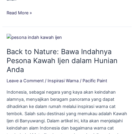
Read More »
Back
to
Back to Nature: Bawa Indahnya
Nature:
Bawa
Pesona Kawah Ijen dalam Hunian
Indahnya
Anda
Pesona
Kawah
Leave a Comment
/
Inspirasi Warna
/
Pacific Paint
Ijen
Indonesia, sebagai negara yang kaya akan keindahan
dalam
alamnya, menyajikan beragam panorama yang dapat
Hunian
dihadirkan ke dalam rumah melalui inspirasi warna cat
Anda
tembok. Salah satu destinasi yang memukau adalah Kawah
Ijen di Banyuwangi. Dalam artikel ini, kita akan menjelajahi
keindahan alam Indonesia dan bagaimana warna cat