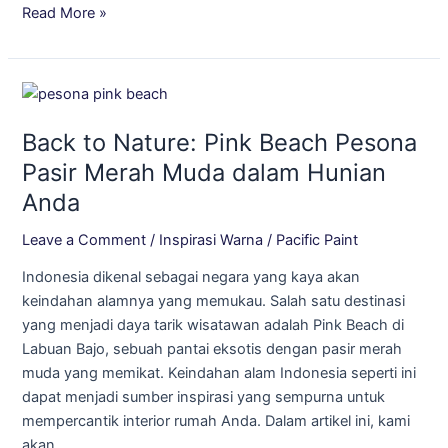
Read More »
Back
to
Back to Nature: Pink Beach Pesona
Nature:
Pink
Pasir Merah Muda dalam Hunian
Beach
Anda
Pesona
Pasir
Leave a Comment
/
Inspirasi Warna
/
Pacific Paint
Merah
Indonesia dikenal sebagai negara yang kaya akan
Muda
keindahan alamnya yang memukau. Salah satu destinasi
dalam
yang menjadi daya tarik wisatawan adalah Pink Beach di
Hunian
Labuan Bajo, sebuah pantai eksotis dengan pasir merah
Anda
muda yang memikat. Keindahan alam Indonesia seperti ini
dapat menjadi sumber inspirasi yang sempurna untuk
mempercantik interior rumah Anda. Dalam artikel ini, kami
akan