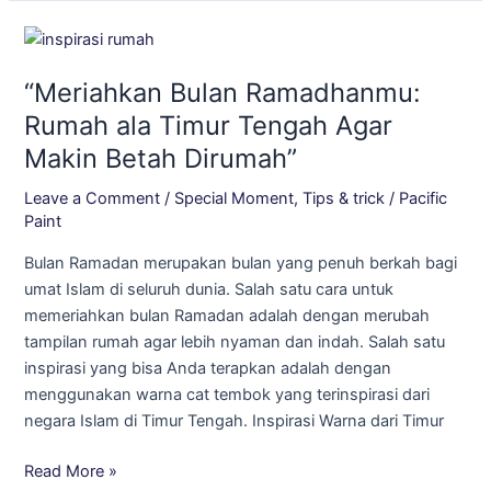
“Meriahkan
Bulan
“Meriahkan Bulan Ramadhanmu:
Ramadhanmu:
Rumah
Rumah ala Timur Tengah Agar
ala
Makin Betah Dirumah”
Timur
Tengah
Leave a Comment
/
Special Moment
,
Tips & trick
/
Pacific
Agar
Paint
Makin
Bulan Ramadan merupakan bulan yang penuh berkah bagi
Betah
umat Islam di seluruh dunia. Salah satu cara untuk
Dirumah”
memeriahkan bulan Ramadan adalah dengan merubah
tampilan rumah agar lebih nyaman dan indah. Salah satu
inspirasi yang bisa Anda terapkan adalah dengan
menggunakan warna cat tembok yang terinspirasi dari
negara Islam di Timur Tengah. Inspirasi Warna dari Timur
Read More »