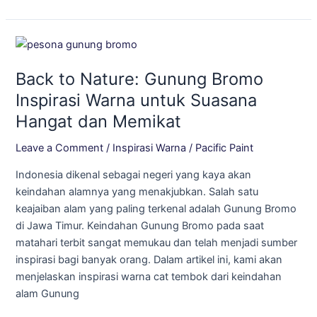
Back
to
Back to Nature: Gunung Bromo
Nature:
Gunung
Inspirasi Warna untuk Suasana
Bromo
Hangat dan Memikat
Inspirasi
Warna
Leave a Comment
/
Inspirasi Warna
/
Pacific Paint
untuk
Indonesia dikenal sebagai negeri yang kaya akan
Suasana
keindahan alamnya yang menakjubkan. Salah satu
Hangat
keajaiban alam yang paling terkenal adalah Gunung Bromo
dan
di Jawa Timur. Keindahan Gunung Bromo pada saat
Memikat
matahari terbit sangat memukau dan telah menjadi sumber
inspirasi bagi banyak orang. Dalam artikel ini, kami akan
menjelaskan inspirasi warna cat tembok dari keindahan
alam Gunung