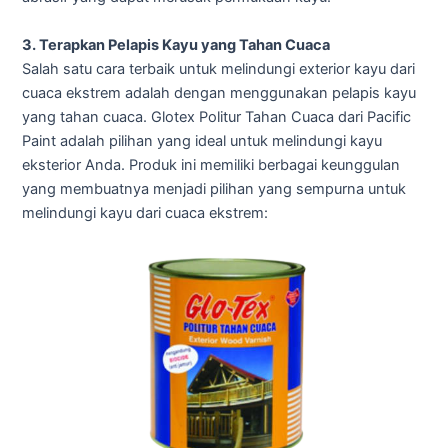
3. Terapkan Pelapis Kayu yang Tahan Cuaca
Salah satu cara terbaik untuk melindungi exterior kayu dari
cuaca ekstrem adalah dengan menggunakan pelapis kayu
yang tahan cuaca. Glotex Politur Tahan Cuaca dari Pacific
Paint adalah pilihan yang ideal untuk melindungi kayu
eksterior Anda. Produk ini memiliki berbagai keunggulan
yang membuatnya menjadi pilihan yang sempurna untuk
melindungi kayu dari cuaca ekstrem: