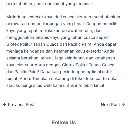
pertumbuhan jamur dan lumut yang merusak.
Melindungi exterior kayu dari cuaca ekstrem membutuhkan
perawatan dan perlindungan yang tepat. Dengan memilih
kayu yang tepat, melakukan perawatan rutin, dan
menggunakan pelapis kayu yang tahan cuaca seperti
Glotex Politur Tahan Cuaca dari Pacific Paint, Anda dapat
menjaga keindahan dan ketahanan kayu eksterior Anda
selama bertahun-tahun. Jaga keindahan dan ketahanan
kayu eksterior Anda dengan Glotex Politur Tahan Cuaca
dari Pacific Paint! Dapatkan perlindungan optimal untuk
rumah Anda. Temukan sekarang di toko-toko cat terdekat
atau kunjungi situs web kami untuk info lebih lanjut
←
Previous Post
Next Post
→
Follow Us