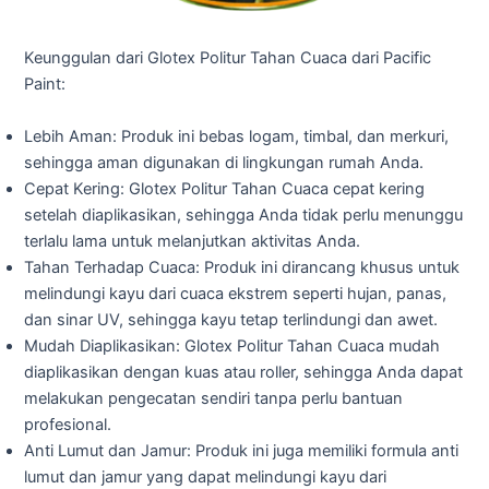
Keunggulan dari Glotex Politur Tahan Cuaca dari Pacific
Paint:
Lebih Aman: Produk ini bebas logam, timbal, dan merkuri,
sehingga aman digunakan di lingkungan rumah Anda.
Cepat Kering: Glotex Politur Tahan Cuaca cepat kering
setelah diaplikasikan, sehingga Anda tidak perlu menunggu
terlalu lama untuk melanjutkan aktivitas Anda.
Tahan Terhadap Cuaca: Produk ini dirancang khusus untuk
melindungi kayu dari cuaca ekstrem seperti hujan, panas,
dan sinar UV, sehingga kayu tetap terlindungi dan awet.
Mudah Diaplikasikan: Glotex Politur Tahan Cuaca mudah
diaplikasikan dengan kuas atau roller, sehingga Anda dapat
melakukan pengecatan sendiri tanpa perlu bantuan
profesional.
Anti Lumut dan Jamur: Produk ini juga memiliki formula anti
lumut dan jamur yang dapat melindungi kayu dari