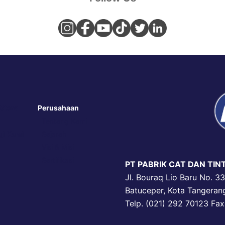
 Store
Perusahaan
Tentang Kami
i Kami
Sejarah
Visi & Misi
Sertifikasi
PT PABRIK CAT DAN TINT
Jl. Bouraq Lio Baru No. 3
Batuceper, Kota Tangeran
Telp. (021) 292 70123 Fax