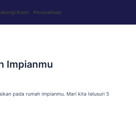
Search
ubungi Kami
Perusahaan
ah Impianmu
kan pada rumah impianmu. Mari kita telusuri 5