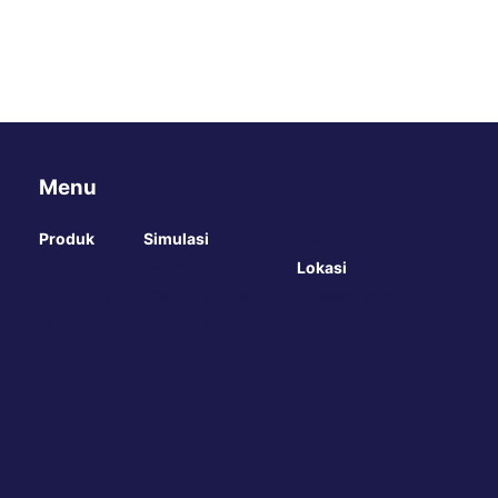
Menu
Produk
Simulasi
Blog
Online
Dekoratif
Paint Simulator
Lokasi
Karir
Otomotif
Paint Calculator
Lokasi Cabang
Hubung
Industry
Promosi
Lokasi Tinting