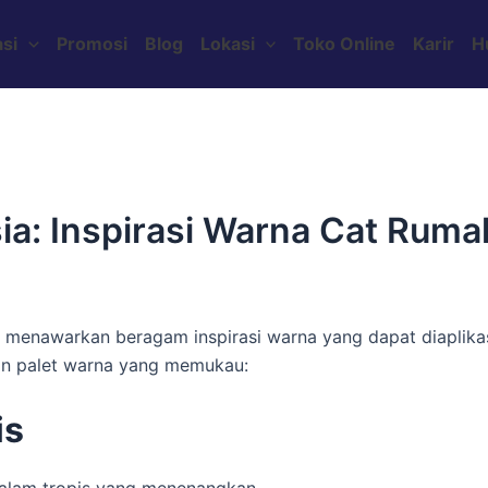
si
Promosi
Blog
Lokasi
Toko Online
Karir
H
sia: Inspirasi Warna Cat Rum
menawarkan beragam inspirasi warna yang dapat diaplikasi
kan palet warna yang memukau:
is
 alam tropis yang menenangkan.