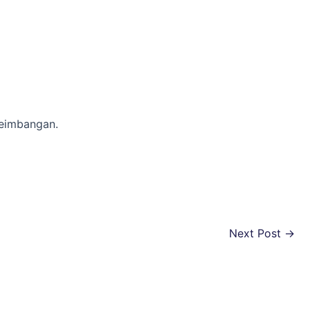
seimbangan.
Next Post
→