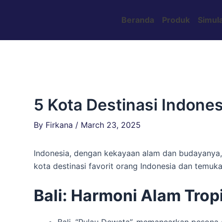
Skip
Post
to
navigation
Beranda
Produk
Simula
content
5 Kota Destinasi Indone
By
Firkana
/
March 23, 2025
Indonesia, dengan kekayaan alam dan budayanya, 
kota destinasi favorit orang Indonesia dan temu
Bali: Harmoni Alam Trop
Bali, “Pulau Dewata”, memancarkan pesona