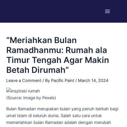
Skip
Post
Main
to
navigation
Menu
content
“Meriahkan Bulan
Ramadhanmu: Rumah ala
Timur Tengah Agar Makin
Betah Dirumah”
Leave a Comment
/ By
Pacific Paint
/
March 14, 2024
(Source: Image by Pexels)
Bulan Ramadan merupakan bulan yang penuh berkah bagi
umat Islam di seluruh dunia. Salah satu cara untuk
memeriahkan bulan Ramadan adalah dengan merubah