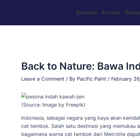
Skip
Post
to
navigation
Beranda
Produk
Simula
content
Back to Nature: Bawa I
Leave a Comment
/ By
Pacific Paint
/
February 26
(Source: Image by Freepik)
Indonesia, sebagai negara yang kaya akan keinda
cat tembok. Salah satu destinasi yang memukau ad
bagaimana warna cat tembok dari Metrolite dap