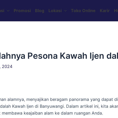
si
Promosi
Blog
Lokasi
Toko Online
Karir
H
ndahnya Pesona Kawah Ijen d
, 2024
han alamnya, menyajikan beragam panorama yang dapat dih
alah Kawah Ijen di Banyuwangi. Dalam artikel ini, kita aka
at membawa keajaiban alam ke dalam ruangan Anda.