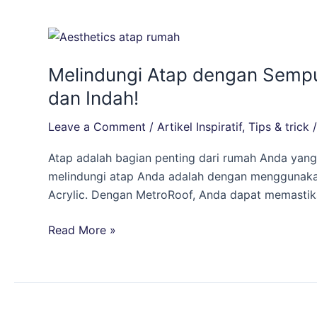
Melindungi
Atap
Melindungi Atap dengan Sempur
dengan
Sempurna:
dan Indah!
Keajaiban
Leave a Comment
/
Artikel Inspiratif
,
Tips & trick
MetroRoof
dari
Atap adalah bagian penting dari rumah Anda yang
Pacific
melindungi atap Anda adalah dengan menggunakan M
Paint
Acrylic. Dengan MetroRoof, Anda dapat memastika
untuk
Atap
Read More »
yang
Awet
dan
Indah!