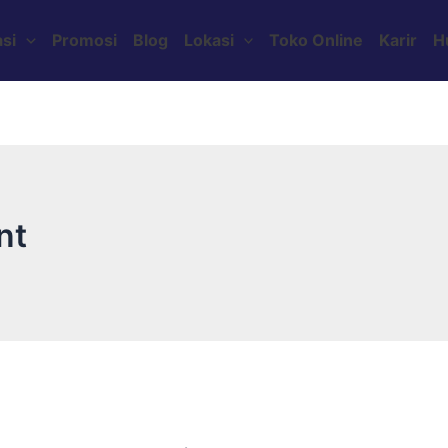
si
Promosi
Blog
Lokasi
Toko Online
Karir
H
nt