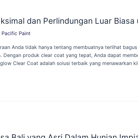
aksimal dan Perlindungan Luar Biasa
/
Pacific Paint
aan Anda tidak hanya tentang membuatnya terlihat bagus 
im. Dengan produk clear coat yang tepat, Anda dapat memb
glow Clear Coat adalah solusi terbaik yang menawarkan ki
nsa Bali yang Asri Dalam Hunian Imp