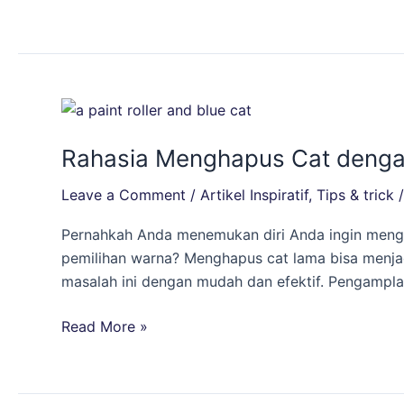
Ini
Dia
Tips
Buat
Kamu!
Rahasia
Menghapus
Rahasia Menghapus Cat dengan 
Cat
dengan
Leave a Comment
/
Artikel Inspiratif
,
Tips & trick
Mudah:
Solusi
Pernahkah Anda menemukan diri Anda ingin meng
Terbaik
pemilihan warna? Menghapus cat lama bisa menja
dari
masalah ini dengan mudah dan efektif. Pengampl
Glotex
Paint
Read More »
Remover
Cairan