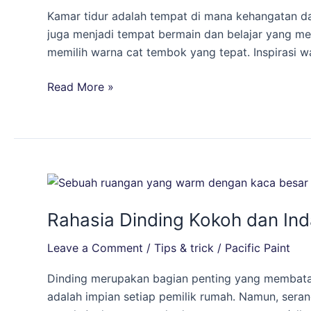
Inspirasi
Kamar tidur adalah tempat di mana kehangatan dan
Warna
juga menjadi tempat bermain dan belajar yang me
Cat
memilih warna cat tembok yang tepat. Inspirasi wa
dari
Kakaban
Read More »
Island,
Kalimantan
Timur
Rahasia
Dinding
Rahasia Dinding Kokoh dan Ind
Kokoh
dan
Leave a Comment
/
Tips & trick
/
Pacific Paint
Indah:
Tips
Dinding merupakan bagian penting yang membatasi
Lindungi
adalah impian setiap pemilik rumah. Namun, seran
dari