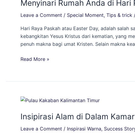
Menyinari Rumah Anda di Hari
Anda
di
Leave a Comment
/
Special Moment
,
Tips & trick
Hari
Raya
Hari Raya Paskah atau Easter Day, adalah salah sat
Paskah:
kebangkitan Yesus Kristus dari kematian, yang me
Kilauan
penuh makna bagi umat Kristen. Selain makna k
Warna
yang
Read More »
Memikat
untuk
Rumah
Anda!
Insipirasi
Alam
Insipirasi Alam di Dalam Kamar
di
Dalam
Leave a Comment
/
Inspirasi Warna
,
Success Stor
Kamar: