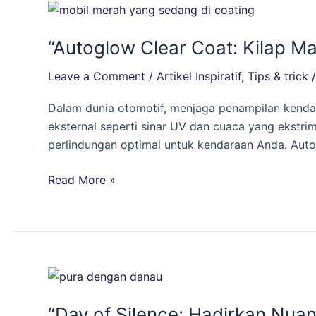
“Autoglow
Clear
“Autoglow Clear Coat: Kilap M
Coat:
Kilap
Leave a Comment
/
Artikel Inspiratif
,
Tips & trick
Maksimal
dan
Dalam dunia otomotif, menjaga penampilan kendar
Perlindungan
eksternal seperti sinar UV dan cuaca yang ekstr
Luar
perlindungan optimal untuk kendaraan Anda. Auto
Biasa
untuk
Read More »
Kendaraan
Anda!”
“Day
of
“Day of Silence: Hadirkan Nua
Silence: