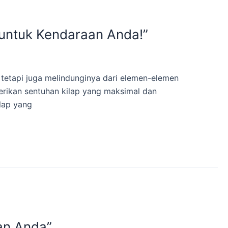
 untuk Kendaraan Anda!”
tetapi juga melindunginya dari elemen-elemen
erikan sentuhan kilap yang maksimal dan
lap yang
ian Anda”