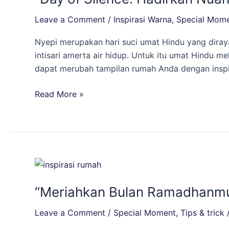
Hadirkan
Leave a Comment
/
Inspirasi Warna
,
Special Mom
Nuansa
Bali
Nyepi merupakan hari suci umat Hindu yang dir
yang
intisari amerta air hidup. Untuk itu umat Hindu
Asri
dapat merubah tampilan rumah Anda dengan inspir
Dalam
Hunian
Read More »
Impian
Anda”
“Meriahkan
Bulan
“Meriahkan Bulan Ramadhanmu
Ramadhanmu:
Rumah
Leave a Comment
/
Special Moment
,
Tips & trick
ala