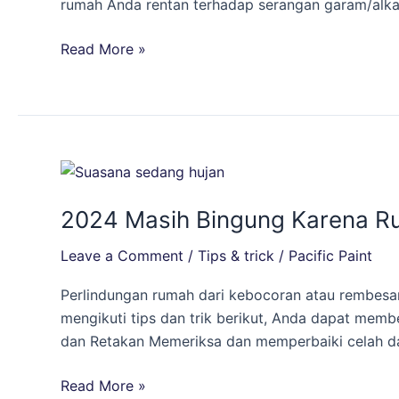
rumah Anda rentan terhadap serangan garam/alkali
Garam/Alkali
dan
Read More »
Jamur
2024
Masih
2024 Masih Bingung Karena Ru
Bingung
Karena
Leave a Comment
/
Tips & trick
/
Pacific Paint
Rumah
Bocor
Perlindungan rumah dari kebocoran atau rembesa
dan
mengikuti tips dan trik berikut, Anda dapat mem
Rembesan
dan Retakan Memeriksa dan memperbaiki celah d
Air
Hujan?
Read More »