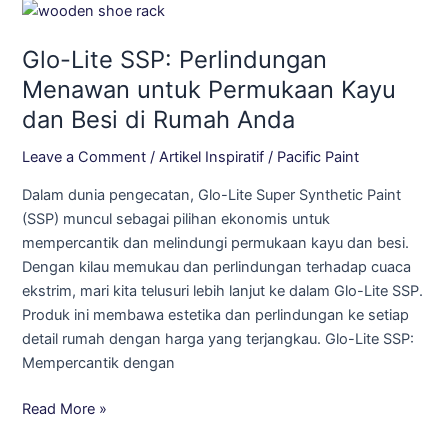
Glo-
Lite
Glo-Lite SSP: Perlindungan
SSP:
Perlindungan
Menawan untuk Permukaan Kayu
Menawan
dan Besi di Rumah Anda
untuk
Permukaan
Leave a Comment
/
Artikel Inspiratif
/
Pacific Paint
Kayu
Dalam dunia pengecatan, Glo-Lite Super Synthetic Paint
dan
(SSP) muncul sebagai pilihan ekonomis untuk
Besi
mempercantik dan melindungi permukaan kayu dan besi.
di
Dengan kilau memukau dan perlindungan terhadap cuaca
Rumah
ekstrim, mari kita telusuri lebih lanjut ke dalam Glo-Lite SSP.
Anda
Produk ini membawa estetika dan perlindungan ke setiap
detail rumah dengan harga yang terjangkau. Glo-Lite SSP:
Mempercantik dengan
Read More »