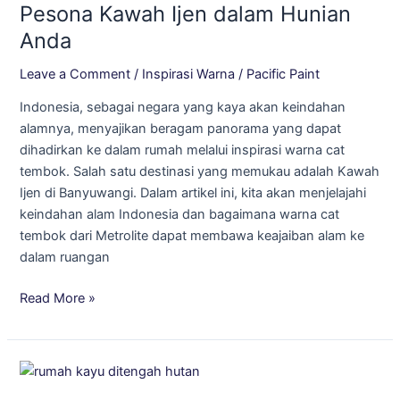
Bawa
Pesona Kawah Ijen dalam Hunian
Indahnya
Anda
Pesona
Kawah
Leave a Comment
/
Inspirasi Warna
/
Pacific Paint
Ijen
Indonesia, sebagai negara yang kaya akan keindahan
dalam
alamnya, menyajikan beragam panorama yang dapat
Hunian
dihadirkan ke dalam rumah melalui inspirasi warna cat
Anda
tembok. Salah satu destinasi yang memukau adalah Kawah
Ijen di Banyuwangi. Dalam artikel ini, kita akan menjelajahi
keindahan alam Indonesia dan bagaimana warna cat
tembok dari Metrolite dapat membawa keajaiban alam ke
dalam ruangan
Read More »
Lindungi
Exterior