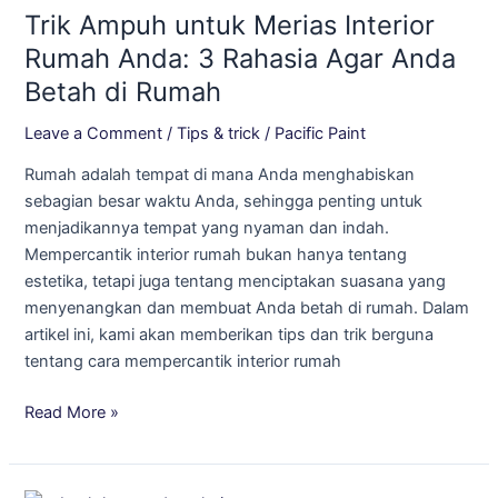
Trik Ampuh untuk Merias Interior
untuk
Merias
Rumah Anda: 3 Rahasia Agar Anda
Interior
Betah di Rumah
Rumah
Anda:
Leave a Comment
/
Tips & trick
/
Pacific Paint
3
Rumah adalah tempat di mana Anda menghabiskan
Rahasia
sebagian besar waktu Anda, sehingga penting untuk
Agar
menjadikannya tempat yang nyaman dan indah.
Anda
Mempercantik interior rumah bukan hanya tentang
Betah
estetika, tetapi juga tentang menciptakan suasana yang
di
menyenangkan dan membuat Anda betah di rumah. Dalam
Rumah
artikel ini, kami akan memberikan tips dan trik berguna
tentang cara mempercantik interior rumah
Read More »