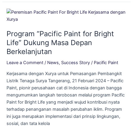
Program
”Pacific
Paint
Program ”Pacific Paint for Bright
for
Bright
Life” Dukung Masa Depan
Life”
Berkelanjutan
Dukung
Masa
Leave a Comment
/
News
,
Success Story
/
Pacific Paint
Depan
Kerjasama dengan Xurya untuk Pemasangan Pembangkit
Berkelanjutan
Listrik Tenaga Surya Tangerang, 21 Februari 2024 – Pacific
Paint, pionir perusahaan cat di Indonesia dengan bangga
mengumumkan langkah terobosan melalui program Pacific
Paint for Bright Life yang menjadi wujud kontribusi nyata
terhadap penanganan masalah perubahan iklim. Program
ini juga merupakan implementasi dari prinsip lingkungan,
sosial, dan tata kelola