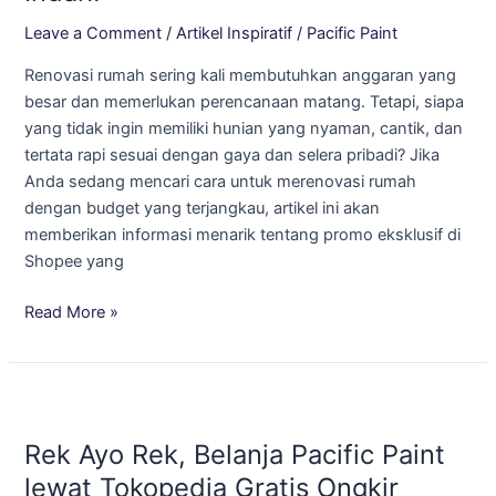
Shopee:
Leave a Comment
/
Artikel Inspiratif
/
Pacific Paint
Checkout
Renovasi rumah sering kali membutuhkan anggaran yang
Sekarang,
besar dan memerlukan perencanaan matang. Tetapi, siapa
Rumah
yang tidak ingin memiliki hunian yang nyaman, cantik, dan
Jadi
tertata rapi sesuai dengan gaya dan selera pribadi? Jika
Indah!
Anda sedang mencari cara untuk merenovasi rumah
dengan budget yang terjangkau, artikel ini akan
memberikan informasi menarik tentang promo eksklusif di
Shopee yang
Read More »
Rek
Ayo
Rek Ayo Rek, Belanja Pacific Paint
Rek,
Belanja
lewat Tokopedia Gratis Ongkir