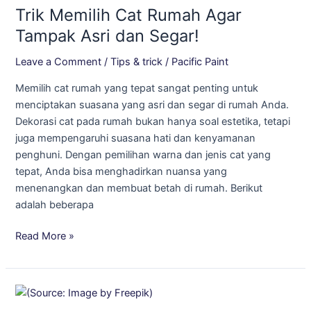
Trik Memilih Cat Rumah Agar
Cat
Rumah
Tampak Asri dan Segar!
Agar
Leave a Comment
/
Tips & trick
/
Pacific Paint
Tampak
Asri
Memilih cat rumah yang tepat sangat penting untuk
dan
menciptakan suasana yang asri dan segar di rumah Anda.
Segar!
Dekorasi cat pada rumah bukan hanya soal estetika, tetapi
juga mempengaruhi suasana hati dan kenyamanan
penghuni. Dengan pemilihan warna dan jenis cat yang
tepat, Anda bisa menghadirkan nuansa yang
menenangkan dan membuat betah di rumah. Berikut
adalah beberapa
Read More »
Rumah
dengan