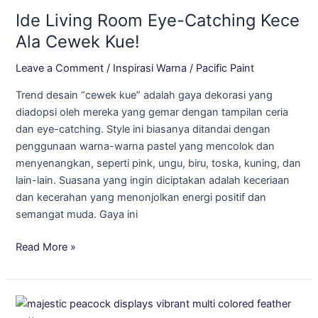
Living
Ide Living Room Eye-Catching Kece
Room
Eye-
Ala Cewek Kue!
Catching
Leave a Comment
/
Inspirasi Warna
/
Pacific Paint
Kece
Ala
Trend desain “cewek kue” adalah gaya dekorasi yang
Cewek
diadopsi oleh mereka yang gemar dengan tampilan ceria
Kue!
dan eye-catching. Style ini biasanya ditandai dengan
penggunaan warna-warna pastel yang mencolok dan
menyenangkan, seperti pink, ungu, biru, toska, kuning, dan
lain-lain. Suasana yang ingin diciptakan adalah keceriaan
dan kecerahan yang menonjolkan energi positif dan
semangat muda. Gaya ini
Read More »
Keindahan