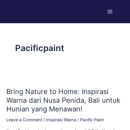
Skip
Post
Main
to
pagination
Menu
content
Pacificpaint
Bring
Nature
Bring Nature to Home: Inspirasi
to
Home:
Warna dari Nusa Penida, Bali untuk
Inspirasi
Hunian yang Menawan!
Warna
dari
Leave a Comment
/
Inspirasi Warna
/
Pacific Paint
Nusa