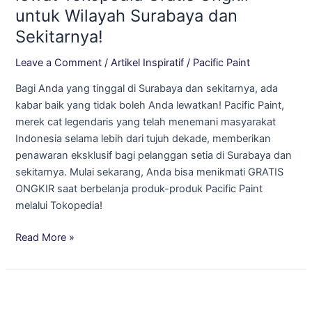
Pacific
untuk Wilayah Surabaya dan
Paint
Sekitarnya!
lewat
Tokopedia
Leave a Comment
/
Artikel Inspiratif
/
Pacific Paint
Gratis
Bagi Anda yang tinggal di Surabaya dan sekitarnya, ada
Ongkir
kabar baik yang tidak boleh Anda lewatkan! Pacific Paint,
untuk
merek cat legendaris yang telah menemani masyarakat
Wilayah
Indonesia selama lebih dari tujuh dekade, memberikan
Surabaya
penawaran eksklusif bagi pelanggan setia di Surabaya dan
dan
sekitarnya. Mulai sekarang, Anda bisa menikmati GRATIS
Sekitarnya!
ONGKIR saat berbelanja produk-produk Pacific Paint
melalui Tokopedia!
Read More »
Sambut
Hari