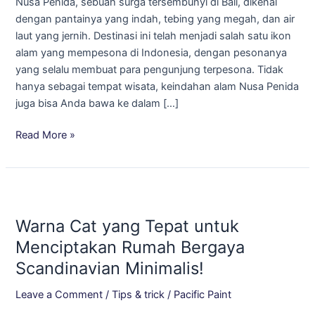
Nusa Penida, sebuah surga tersembunyi di Bali, dikenal
Penida,
dengan pantainya yang indah, tebing yang megah, dan air
Bali
laut yang jernih. Destinasi ini telah menjadi salah satu ikon
untuk
alam yang mempesona di Indonesia, dengan pesonanya
Hunian
yang selalu membuat para pengunjung terpesona. Tidak
yang
hanya sebagai tempat wisata, keindahan alam Nusa Penida
Menawan!
juga bisa Anda bawa ke dalam […]
Read More »
Warna
Cat
Warna Cat yang Tepat untuk
yang
Tepat
Menciptakan Rumah Bergaya
untuk
Scandinavian Minimalis!
Menciptakan
Rumah
Leave a Comment
/
Tips & trick
/
Pacific Paint
Bergaya