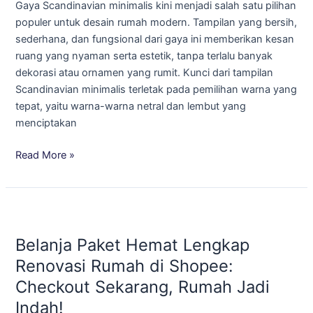
Gaya Scandinavian minimalis kini menjadi salah satu pilihan
Scandinavian
populer untuk desain rumah modern. Tampilan yang bersih,
Minimalis!
sederhana, dan fungsional dari gaya ini memberikan kesan
ruang yang nyaman serta estetik, tanpa terlalu banyak
dekorasi atau ornamen yang rumit. Kunci dari tampilan
Scandinavian minimalis terletak pada pemilihan warna yang
tepat, yaitu warna-warna netral dan lembut yang
menciptakan
Read More »
Belanja
Paket
Belanja Paket Hemat Lengkap
Hemat
Lengkap
Renovasi Rumah di Shopee:
Renovasi
Checkout Sekarang, Rumah Jadi
Rumah
Indah!
di