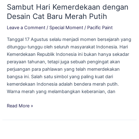
Sambut Hari Kemerdekaan dengan
Kemerdekaan
dengan
Desain Cat Baru Merah Putih
Desain
Leave a Comment
/
Special Moment
/
Pacific Paint
Cat
Baru
Tanggal 17 Agustus selalu menjadi momen bersejarah yang
Merah
ditunggu-tunggu oleh seluruh masyarakat Indonesia. Hari
Putih
Kemerdekaan Republik Indonesia ini bukan hanya sekadar
perayaan tahunan, tetapi juga sebuah pengingat akan
perjuangan para pahlawan yang telah memerdekakan
bangsa ini. Salah satu simbol yang paling kuat dari
kemerdekaan Indonesia adalah bendera merah putih.
Warna merah yang melambangkan keberanian, dan
Read More »
Trik
Memilih