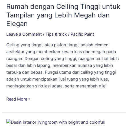
Rumah dengan Ceiling Tinggi untuk
Ceiling
Tinggi
Tampilan yang Lebih Megah dan
untuk
Elegan
Tampilan
yang
Leave a Comment
/
Tips & trick
/
Pacific Paint
Lebih
Ceiling yang tinggi, atau plafon tinggi, adalah elemen
Megah
arsitektur yang memberikan kesan luas dan megah pada
dan
ruangan. Dengan ceiling yang tinggi, ruangan terlihat lebih
Elegan
besar dan lebih lapang, memberikan nuansa yang lebih
terbuka dan bebas. Fungsi utama dari ceiling yang tinggi
adalah untuk menciptakan ilusi ruang yang lebih luas,
meningkatkan sirkulasi udara, serta menambah nilai
Read More »
Ide