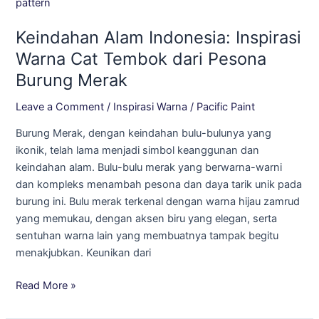
Alam
Indonesia:
Keindahan Alam Indonesia: Inspirasi
Inspirasi
Warna
Warna Cat Tembok dari Pesona
Cat
Burung Merak
Tembok
dari
Leave a Comment
/
Inspirasi Warna
/
Pacific Paint
Pesona
Burung Merak, dengan keindahan bulu-bulunya yang
Burung
ikonik, telah lama menjadi simbol keanggunan dan
Merak
keindahan alam. Bulu-bulu merak yang berwarna-warni
dan kompleks menambah pesona dan daya tarik unik pada
burung ini. Bulu merak terkenal dengan warna hijau zamrud
yang memukau, dengan aksen biru yang elegan, serta
sentuhan warna lain yang membuatnya tampak begitu
menakjubkan. Keunikan dari
Read More »