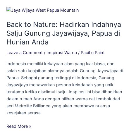
Back
to
Back to Nature: Hadirkan Indahnya
Nature:
Hadirkan
Salju Gunung Jayawijaya, Papua di
Indahnya
Hunian Anda
Salju
Gunung
Leave a Comment
/
Inspirasi Warna
/
Pacific Paint
Jayawijaya,
Indonesia memiliki kekayaan alam yang luar biasa, dan
Papua
salah satu keajaiban alamnya adalah Gunung Jayawijaya di
di
Papua. Sebagai gunung tertinggi di Indonesia, Gunung
Hunian
Jayawijaya menawarkan pesona keindahan yang unik,
Anda
terutama ketika diselimuti salju. Inspirasi ini bisa dihadirkan
dalam rumah Anda dengan pilihan warna cat tembok dari
seri Metrolite Brilliance yang akan membawa nuansa
kesejukan serasa
Read More »