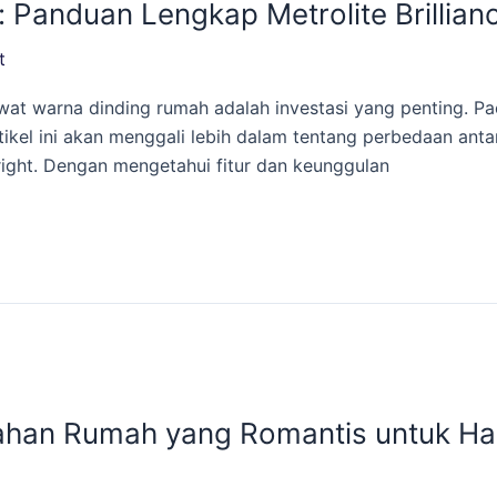
 Panduan Lengkap Metrolite Brilliance
t
 warna dinding rumah adalah investasi yang penting. Pacific
el ini akan menggali lebih dalam tentang perbedaan antara t
Bright. Dengan mengetahui fitur dan keunggulan
an Rumah yang Romantis untuk Hari