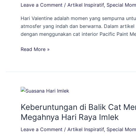
Leave a Comment
/
Artikel Inspiratif
,
Special Mom
yang
Romantis
Hari Valentine adalah momen yang sempurna untu
untuk
atmosfer yang indah dan berwarna. Dalam artikel 
Hari
dengan menggunakan cat interior Pacific Paint Met
Valentine
dengan
Read More »
Pacific
Paint
Metrolite
Brilliance
Keberuntungan
di
Keberuntungan di Balik Cat M
Balik
Cat
Megahnya Hari Raya Imlek
Merah:
Leave a Comment
/
Artikel Inspiratif
,
Special Mom
Mengungkap