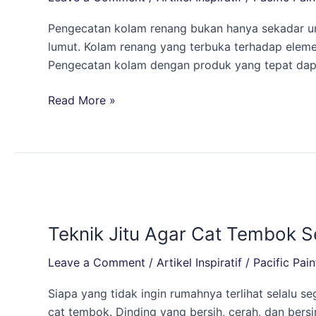
Dengan
Kolam
Pengecatan kolam renang bukan hanya sekadar unt
Seperti
lumut. Kolam renang yang terbuka terhadap elemen
Baru
Pengecatan kolam dengan produk yang tepat da
Read More »
Teknik
Jitu
Teknik Jitu Agar Cat Tembok Se
Agar
Cat
Leave a Comment
/
Artikel Inspiratif
/
Pacific Pain
Tembok
Selalu
Siapa yang tidak ingin rumahnya terlihat selalu 
Bersih,
cat tembok. Dinding yang bersih, cerah, dan be