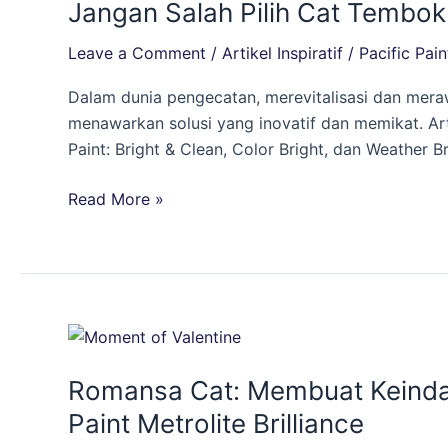
Jangan Salah Pilih Cat Tembok:
Pilih
Cat
Leave a Comment
/
Artikel Inspiratif
/
Pacific Pain
Tembok:
Panduan
Dalam dunia pengecatan, merevitalisasi dan merawat
Lengkap
menawarkan solusi yang inovatif dan memikat. Artik
Metrolite
Paint: Bright & Clean, Color Bright, dan Weather 
Brilliance
dari
Read More »
Pacific
Paint
Romansa
Cat:
Romansa Cat: Membuat Keindah
Membuat
Keindahan
Paint Metrolite Brilliance
Rumah