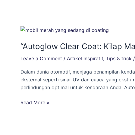
dan
Indah!
“Autoglow
Clear
“Autoglow Clear Coat: Kilap M
Coat:
Kilap
Leave a Comment
/
Artikel Inspiratif
,
Tips & trick
Maksimal
dan
Dalam dunia otomotif, menjaga penampilan kendar
Perlindungan
eksternal seperti sinar UV dan cuaca yang ekstr
Luar
perlindungan optimal untuk kendaraan Anda. Auto
Biasa
untuk
Read More »
Kendaraan
Anda!”