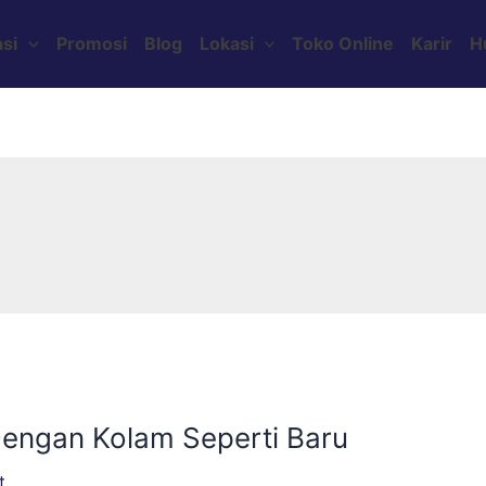
si
Promosi
Blog
Lokasi
Toko Online
Karir
H
engan Kolam Seperti Baru
t