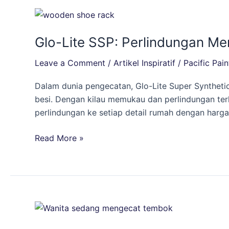
Glo-
Lite
Glo-Lite SSP: Perlindungan M
SSP:
Perlindungan
Leave a Comment
/
Artikel Inspiratif
/
Pacific Pain
Menawan
untuk
Dalam dunia pengecatan, Glo-Lite Super Syntheti
Permukaan
besi. Dengan kilau memukau dan perlindungan terh
Kayu
perlindungan ke setiap detail rumah dengan harg
dan
Besi
Read More »
di
Rumah
Anda
Jangan
Salah