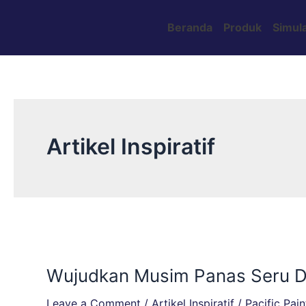
Skip
Post
to
pagination
Beranda
Produk
Simula
content
Artikel Inspiratif
Wujudkan
Musim
Wujudkan Musim Panas Seru D
Panas
Seru
Leave a Comment
/
Artikel Inspiratif
/
Pacific Pain