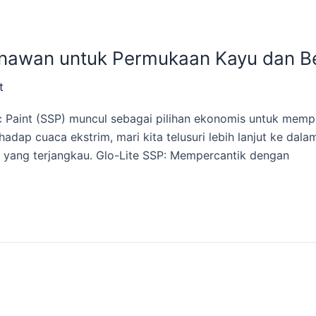
enawan untuk Permukaan Kayu dan B
t
c Paint (SSP) muncul sebagai pilihan ekonomis untuk mem
adap cuaca ekstrim, mari kita telusuri lebih lanjut ke dal
a yang terjangkau. Glo-Lite SSP: Mempercantik dengan