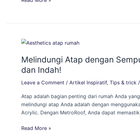
Remover
Cairan
Melindungi
Atap
Melindungi Atap dengan Sempur
dengan
Sempurna:
dan Indah!
Keajaiban
Leave a Comment
/
Artikel Inspiratif
,
Tips & trick
MetroRoof
dari
Atap adalah bagian penting dari rumah Anda yang
Pacific
melindungi atap Anda adalah dengan menggunakan M
Paint
Acrylic. Dengan MetroRoof, Anda dapat memastika
untuk
Atap
Read More »
yang
Awet