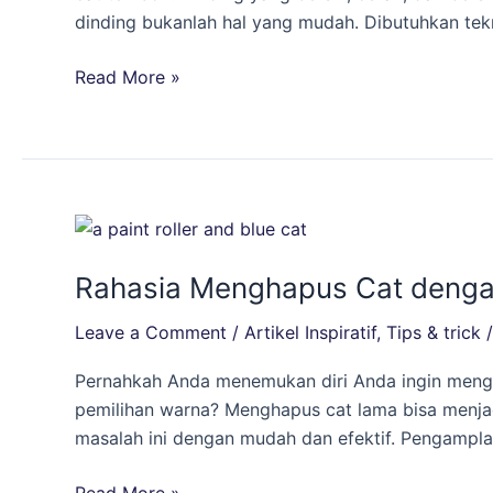
Cerah,
dinding bukanlah hal yang mudah. Dibutuhkan tekn
dan
Bersinar
Read More »
Rahasia
Menghapus
Rahasia Menghapus Cat dengan 
Cat
dengan
Leave a Comment
/
Artikel Inspiratif
,
Tips & trick
Mudah:
Solusi
Pernahkah Anda menemukan diri Anda ingin meng
Terbaik
pemilihan warna? Menghapus cat lama bisa menja
dari
masalah ini dengan mudah dan efektif. Pengampl
Glotex
Paint
Read More »