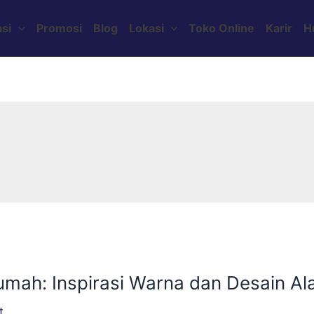
si
Promosi
Blog
Lokasi
Toko Online
Karir
H
ah: Inspirasi Warna dan Desain Ala
t