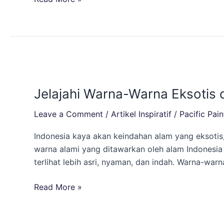
untuk
Kamu!
Jelajahi
Warna-
Jelajahi Warna-Warna Eksotis 
Warna
Eksotis
Leave a Comment
/
Artikel Inspiratif
/
Pacific Pain
dari
Alam
Indonesia kaya akan keindahan alam yang eksoti
Indonesia
warna alami yang ditawarkan oleh alam Indonesia i
untuk
terlihat lebih asri, nyaman, dan indah. Warna-warn
Rumah
yang
Read More »
Lebih
Asri!