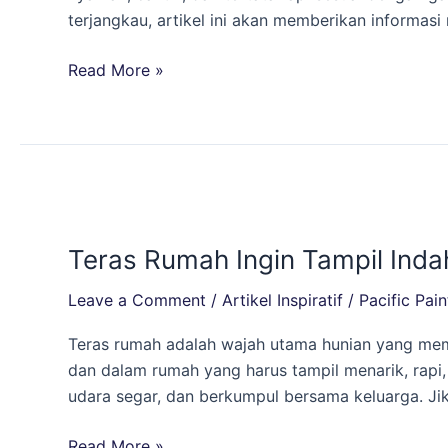
Shopee:
terjangkau, artikel ini akan memberikan informas
Checkout
Sekarang,
Read More »
Rumah
Jadi
Indah!
Teras
Rumah
Teras Rumah Ingin Tampil Inda
Ingin
Tampil
Leave a Comment
/
Artikel Inspiratif
/
Pacific Pain
Indah
dan
Teras rumah adalah wajah utama hunian yang memb
Menawan?
dan dalam rumah yang harus tampil menarik, rapi,
Ini
udara segar, dan berkumpul bersama keluarga. Ji
Dia
Rahasia
Read More »