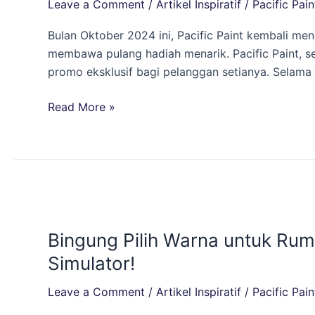
Leave a Comment
/
Artikel Inspiratif
/
Pacific Pain
Paint
di
Bulan Oktober 2024 ini, Pacific Paint kembali me
Shopee
membawa pulang hadiah menarik. Pacific Paint, s
Selama
promo eksklusif bagi pelanggan setianya. Selama
Bulan
Oktober,
Read More »
Bawa
Pulang
Hadiahnya!
Bingung
Pilih
Bingung Pilih Warna untuk Rum
Warna
untuk
Simulator!
Rumah
Leave a Comment
/
Artikel Inspiratif
/
Pacific Pain
Barumu?
Coba