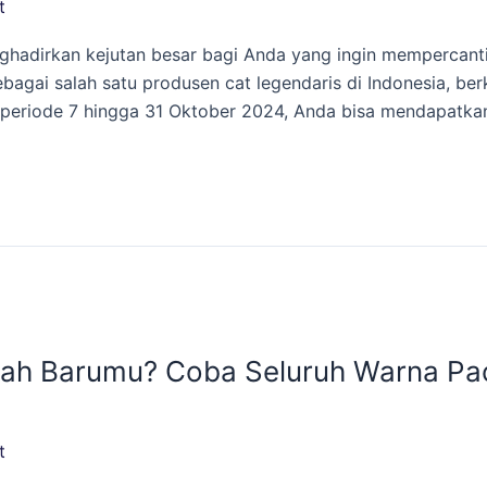
t
nghadirkan kejutan besar bagi Anda yang ingin mempercant
ebagai salah satu produsen cat legendaris di Indonesia, 
 periode 7 hingga 31 Oktober 2024, Anda bisa mendapatka
ah Barumu? Coba Seluruh Warna Paci
t