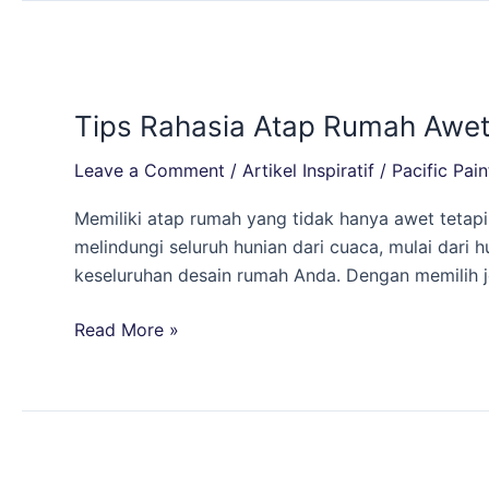
Tips
Rahasia
Tips Rahasia Atap Rumah Awet, 
Atap
Rumah
Leave a Comment
/
Artikel Inspiratif
/
Pacific Pain
Awet,
Stylish,
Memiliki atap rumah yang tidak hanya awet tetapi
dan
melindungi seluruh hunian dari cuaca, mulai dari 
Anti-
keseluruhan desain rumah Anda. Dengan memilih j
Pudar!
Read More »
Ahli