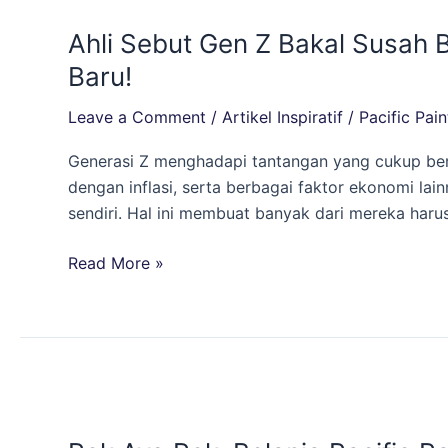
Sebut
Ahli Sebut Gen Z Bakal Susah 
Gen
Z
Baru!
Bakal
Leave a Comment
/
Artikel Inspiratif
/
Pacific Pain
Susah
Beli
Generasi Z menghadapi tantangan yang cukup bera
Rumah
dengan inflasi, serta berbagai faktor ekonomi l
Sendiri!
sendiri. Hal ini membuat banyak dari mereka harus
Ini
Cara
Read More »
Mudah
Percantik
Rumah
Ortu
Tanpa
Rek
Beli
Ayo
Baru!