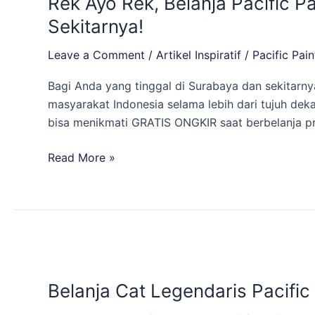
Rek Ayo Rek, Belanja Pacific P
Rek,
Belanja
Sekitarnya!
Pacific
Leave a Comment
/
Artikel Inspiratif
/
Pacific Pain
Paint
lewat
Bagi Anda yang tinggal di Surabaya dan sekitarny
Tokopedia
masyarakat Indonesia selama lebih dari tujuh dek
Gratis
bisa menikmati GRATIS ONGKIR saat berbelanja pr
Ongkir
untuk
Read More »
Wilayah
Surabaya
dan
Sekitarnya!
Belanja
Cat
Belanja Cat Legendaris Pacifi
Legendaris
Pacific