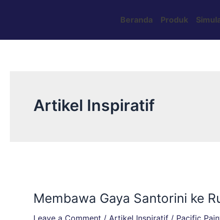
Skip
Post
to
pagination
Beranda
Produk
Simula
content
Artikel Inspiratif
Membawa
Gaya
Membawa Gaya Santorini ke Rum
Santorini
ke
Leave a Comment
/
Artikel Inspiratif
/
Pacific Pain