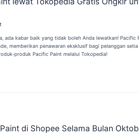
aint lewat Tokopedia Gratis Ongkir 
t
a, ada kabar baik yang tidak boleh Anda lewatkan! Pacific 
ade, memberikan penawaran eksklusif bagi pelanggan setia
oduk-produk Pacific Paint melalui Tokopedia!
c Paint di Shopee Selama Bulan Okto