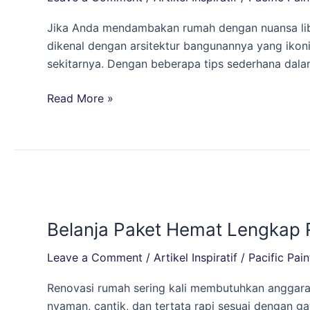
Rumah:
Inspirasi
Jika Anda mendambakan rumah dengan nuansa libura
Warna
dikenal dengan arsitektur bangunannya yang ikon
dan
sekitarnya. Dengan beberapa tips sederhana dal
Desain
Ala
Read More »
Yunani!
Belanja
Paket
Belanja Paket Hemat Lengkap 
Hemat
Lengkap
Leave a Comment
/
Artikel Inspiratif
/
Pacific Pain
Renovasi
Rumah
Renovasi rumah sering kali membutuhkan anggaran
di
nyaman, cantik, dan tertata rapi sesuai dengan 