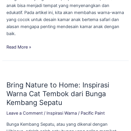
Happy!
anak bisa menjadi tempat yang menyenangkan dan
edukatif. Pada artikel ini, kita akan membahas warna-warna
yang cocok untuk desain kamar anak bertema safari dan
alasan mengapa penting mendesain kamar anak dengan
baik.
Read More »
Bring
Nature
Bring Nature to Home: Inspirasi
to
Home:
Warna Cat Tembok dari Bunga
Inspirasi
Kembang Sepatu
Warna
Cat
Leave a Comment
/
Inspirasi Warna
/
Pacific Paint
Tembok
Bunga Kembang Sepatu, atau yang dikenal dengan
dari