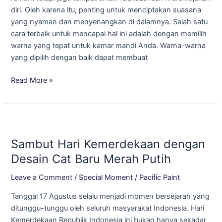
diri. Oleh karena itu, penting untuk menciptakan suasana
yang nyaman dan menyenangkan di dalamnya. Salah satu
cara terbaik untuk mencapai hal ini adalah dengan memilih
warna yang tepat untuk kamar mandi Anda. Warna-warna
yang dipilih dengan baik dapat membuat
Read More »
Sambut
Hari
Sambut Hari Kemerdekaan dengan
Kemerdekaan
dengan
Desain Cat Baru Merah Putih
Desain
Leave a Comment
/
Special Moment
/
Pacific Paint
Cat
Baru
Tanggal 17 Agustus selalu menjadi momen bersejarah yang
Merah
ditunggu-tunggu oleh seluruh masyarakat Indonesia. Hari
Putih
Kemerdekaan Republik Indonesia ini bukan hanya sekadar