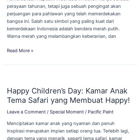
perayaan tahunan, tetapi juga sebuah pengingat akan
perjuangan para pahlawan yang telah memerdekakan
bangsa ini. Salah satu simbol yang paling kuat dari
kemerdekaan Indonesia adalah bendera merah putih.
Warna merah yang melambangkan keberanian, dan
Read More »
Happy
Children’s
Happy Children’s Day: Kamar Anak
Day:
Kamar
Tema Safari yang Membuat Happy!
Anak
Leave a Comment
/
Special Moment
/
Pacific Paint
Tema
Safari
Menciptakan kamar anak yang nyaman dan penuh
yang
inspirasi merupakan impian setiap orang tua. Terlebih lagi,
Membuat
dengan tema yang menarik, seperti tema safari, kamar