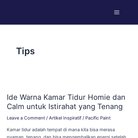
Skip
Post
Main
to
pagination
Menu
content
Tips
Ide
Warna
Ide Warna Kamar Tidur Homie dan
Kamar
Tidur
Calm untuk Istirahat yang Tenang
Homie
Leave a Comment
/
Artikel Inspiratif
/
Pacific Paint
dan
Calm
Kamar tidur adalah tempat di mana kita bisa merasa
untuk
nyaman, tenang, dan bisa mengembalikan energi setelah