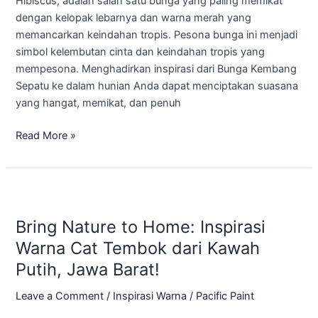
Hibiscus, adalah salah satu bunga yang paling memikat
Bunga
dengan kelopak lebarnya dan warna merah yang
Kembang
memancarkan keindahan tropis. Pesona bunga ini menjadi
Sepatu
simbol kelembutan cinta dan keindahan tropis yang
mempesona. Menghadirkan inspirasi dari Bunga Kembang
Sepatu ke dalam hunian Anda dapat menciptakan suasana
yang hangat, memikat, dan penuh
Read More »
Bring
Nature
Bring Nature to Home: Inspirasi
to
Home:
Warna Cat Tembok dari Kawah
Inspirasi
Putih, Jawa Barat!
Warna
Cat
Leave a Comment
/
Inspirasi Warna
/
Pacific Paint
Tembok