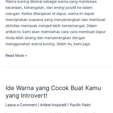
Warna kuning dikenal sebagai warna yang membawa
Menyenangkan!
keceriaan, kehangatan, dan energi positif ke dalam
ruangan. Ketika diterapkan di dapur, warna ini dapat
menciptakan suasana yang menyenangkan dan membuat
aktivitas memasak menjadi lebih bersemangat. Dalam
artikel ini, kami akan membahas cara-cara membuat dapur
Anda lebih terang dan menyenangkan dengan
menggunakan warna kuning. Selain itu, kami juga
Read More »
Ide
Warna
Ide Warna yang Cocok Buat Kamu
yang
Cocok
yang Introvert!
Buat
Leave a Comment
/
Artikel Inspiratif
/
Pacific Paint
Kamu
yang