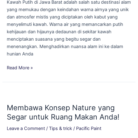
Kawah Putih di Jawa Barat adalah salah satu destinasi alam
dari
yang memukau dengan keindahan warna airnya yang unik
Kawah
dan atmosfer mistis yang diciptakan oleh kabut yang
Putih,
menyelimuti kawah. Warna air yang memancarkan putih
Jawa
kehijauan dan hijaunya dedaunan di sekitar kawah
Barat!
menciptakan suasana yang begitu segar dan
menenangkan. Menghadirkan nuansa alam ini ke dalam
hunian Anda
Read More »
Membawa
Konsep
Membawa Konsep Nature yang
Nature
yang
Segar untuk Ruang Makan Anda!
Segar
Leave a Comment
/
Tips & trick
/
Pacific Paint
untuk
Ruang