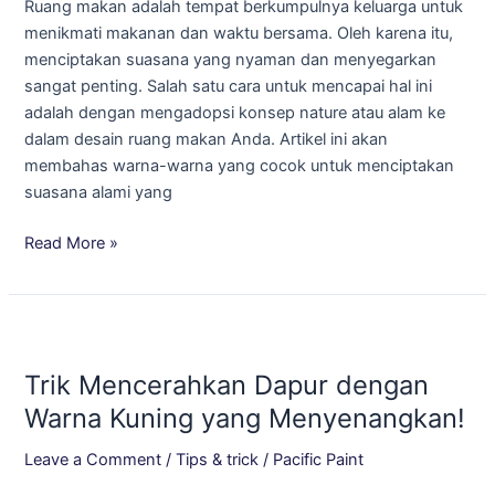
Ruang makan adalah tempat berkumpulnya keluarga untuk
Makan
menikmati makanan dan waktu bersama. Oleh karena itu,
Anda!
menciptakan suasana yang nyaman dan menyegarkan
sangat penting. Salah satu cara untuk mencapai hal ini
adalah dengan mengadopsi konsep nature atau alam ke
dalam desain ruang makan Anda. Artikel ini akan
membahas warna-warna yang cocok untuk menciptakan
suasana alami yang
Read More »
Trik
Mencerahkan
Trik Mencerahkan Dapur dengan
Dapur
dengan
Warna Kuning yang Menyenangkan!
Warna
Leave a Comment
/
Tips & trick
/
Pacific Paint
Kuning
yang