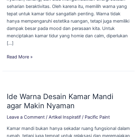
Istirahat
seharian beraktivitas. Oleh karena itu, memilih warna yang
yang
tepat untuk kamar tidur sangatlah penting. Warna tidak
Tenang
hanya mempengaruhi estetika ruangan, tetapi juga memiliki
dampak besar pada mood dan perasaan kita. Untuk
menciptakan kamar tidur yang homie dan calm, diperlukan
[…]
Read More »
Ide
Warna
Ide Warna Desain Kamar Mandi
Desain
Kamar
agar Makin Nyaman
Mandi
Leave a Comment
/
Artikel Inspiratif
/
Pacific Paint
agar
Makin
Kamar mandi bukan hanya sekadar ruang fungsional dalam
Nyaman
rumah, tetapi juga tempat untuk relaksasi dan meremajakan