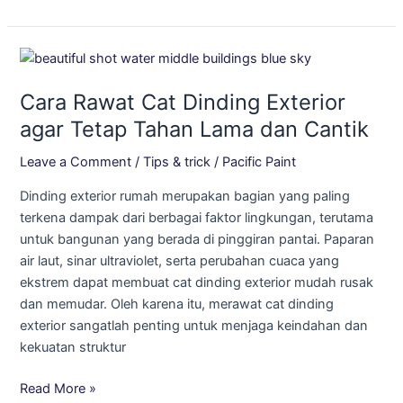
Cara
Rawat
Cara Rawat Cat Dinding Exterior
Cat
Dinding
agar Tetap Tahan Lama dan Cantik
Exterior
Leave a Comment
/
Tips & trick
/
Pacific Paint
agar
Tetap
Dinding exterior rumah merupakan bagian yang paling
Tahan
terkena dampak dari berbagai faktor lingkungan, terutama
Lama
untuk bangunan yang berada di pinggiran pantai. Paparan
dan
air laut, sinar ultraviolet, serta perubahan cuaca yang
Cantik
ekstrem dapat membuat cat dinding exterior mudah rusak
dan memudar. Oleh karena itu, merawat cat dinding
exterior sangatlah penting untuk menjaga keindahan dan
kekuatan struktur
Read More »