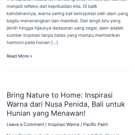
Impian
menjadi refleksi dari kepribadian kita. Di balik
Anda!
keindahannya, warna sering kali terinspirasi oleh alam yang
begitu menenangkan dan memikat. Dari langit biru yang
jernih hingga hijaunya dedaunan yang segar, alam adalah
sumber inspirasi tanpa batas yang mampu memberikan
harmoni pada hunian […]
Read More »
Bring
Nature
Bring Nature to Home: Inspirasi
to
Home:
Warna dari Nusa Penida, Bali untuk
Inspirasi
Hunian yang Menawan!
Warna
dari
Leave a Comment
/
Inspirasi Warna
/
Pacific Paint
Nusa