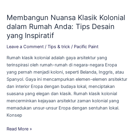
Membangun
Nuansa
Membangun Nuansa Klasik Kolonial
Klasik
Kolonial
dalam Rumah Anda: Tips Desain
dalam
yang Inspiratif
Rumah
Anda:
Leave a Comment
/
Tips & trick
/
Pacific Paint
Tips
Rumah klasik kolonial adalah gaya arsitektur yang
Desain
terinspirasi oleh rumah-rumah di negara-negara Eropa
yang
yang pernah menjadi koloni, seperti Belanda, Inggris, atau
Inspiratif
Spanyol. Gaya ini mencampurkan elemen-elemen arsitektur
dan interior Eropa dengan budaya lokal, menciptakan
suasana yang elegan dan klasik. Rumah klasik kolonial
mencerminkan kejayaan arsitektur zaman kolonial yang
memadukan unsur-unsur Eropa dengan sentuhan lokal.
Konsep
Read More »