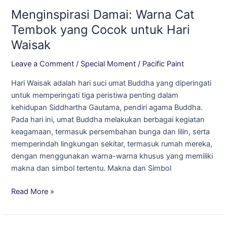
Damai:
Menginspirasi Damai: Warna Cat
Warna
Cat
Tembok yang Cocok untuk Hari
Tembok
Waisak
yang
Cocok
Leave a Comment
/
Special Moment
/
Pacific Paint
untuk
Hari Waisak adalah hari suci umat Buddha yang diperingati
Hari
untuk memperingati tiga peristiwa penting dalam
Waisak
kehidupan Siddhartha Gautama, pendiri agama Buddha.
Pada hari ini, umat Buddha melakukan berbagai kegiatan
keagamaan, termasuk persembahan bunga dan lilin, serta
memperindah lingkungan sekitar, termasuk rumah mereka,
dengan menggunakan warna-warna khusus yang memiliki
makna dan simbol tertentu. Makna dan Simbol
Read More »