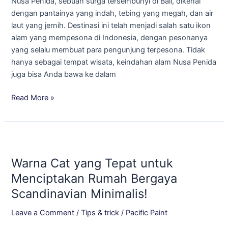
Nusa Penida, sebuah surga tersembunyi di Bali, dikenal
Penida,
dengan pantainya yang indah, tebing yang megah, dan air
Bali
laut yang jernih. Destinasi ini telah menjadi salah satu ikon
untuk
alam yang mempesona di Indonesia, dengan pesonanya
Hunian
yang selalu membuat para pengunjung terpesona. Tidak
yang
hanya sebagai tempat wisata, keindahan alam Nusa Penida
Menawan!
juga bisa Anda bawa ke dalam
Read More »
Warna
Cat
Warna Cat yang Tepat untuk
yang
Tepat
Menciptakan Rumah Bergaya
untuk
Scandinavian Minimalis!
Menciptakan
Rumah
Leave a Comment
/
Tips & trick
/
Pacific Paint
Bergaya