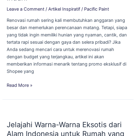
Shopee:
Leave a Comment
/
Artikel Inspiratif
/
Pacific Paint
Checkout
Renovasi rumah sering kali membutuhkan anggaran yang
Sekarang,
besar dan memerlukan perencanaan matang. Tetapi, siapa
Rumah
yang tidak ingin memiliki hunian yang nyaman, cantik, dan
Jadi
tertata rapi sesuai dengan gaya dan selera pribadi? Jika
Indah!
Anda sedang mencari cara untuk merenovasi rumah
dengan budget yang terjangkau, artikel ini akan
memberikan informasi menarik tentang promo eksklusif di
Shopee yang
Read More »
Jelajahi
Warna-
Jelajahi Warna-Warna Eksotis dari
Warna
Eksotis
Alam Indonesia untuk Rumah yang