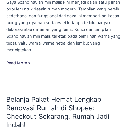
Gaya Scandinavian minimalis kini menjadi salah satu pilihan
Scandinavian
populer untuk desain rumah modern. Tampilan yang bersih,
Minimalis!
sederhana, dan fungsional dari gaya ini memberikan kesan
ruang yang nyaman serta estetik, tanpa terlalu banyak
dekorasi atau ornamen yang rumit. Kunci dari tampilan
Scandinavian minimalis terletak pada pemilihan warna yang
tepat, yaitu warna-warna netral dan lembut yang
menciptakan
Read More »
Belanja
Paket
Belanja Paket Hemat Lengkap
Hemat
Lengkap
Renovasi Rumah di Shopee:
Renovasi
Checkout Sekarang, Rumah Jadi
Rumah
Indah!
di