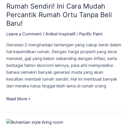
Z
Rumah Sendiri! Ini Cara Mudah
Bakal
Percantik Rumah Ortu Tanpa Beli
Susah
Baru!
Beli
Rumah
Leave a Comment
/
Artikel Inspiratif
/
Pacific Paint
Sendiri!
Generasi Z menghadapi tantangan yang cukup berat dalam
Ini
hal kepemilikan rumah. Dengan harga properti yang terus
Cara
meroket, gaji yang belum sebanding dengan inflasi, serta
Mudah
berbagai faktor ekonomi lainnya, para ahli memprediksi
Percantik
bahwa semakin banyak generasi muda yang akan
Rumah
kesulitan membeli rumah sendiri. Hal ini membuat banyak
Ortu
dari mereka harus tinggal lebih lama di rumah orang
Tanpa
Beli
Read More »
Baru!
Gaya