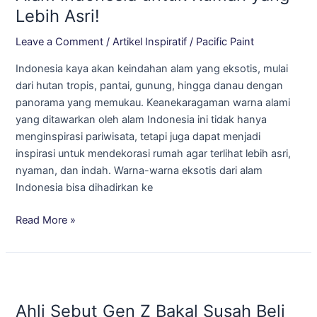
dari
Lebih Asri!
Alam
Indonesia
Leave a Comment
/
Artikel Inspiratif
/
Pacific Paint
untuk
Indonesia kaya akan keindahan alam yang eksotis, mulai
Rumah
dari hutan tropis, pantai, gunung, hingga danau dengan
yang
panorama yang memukau. Keanekaragaman warna alami
Lebih
yang ditawarkan oleh alam Indonesia ini tidak hanya
Asri!
menginspirasi pariwisata, tetapi juga dapat menjadi
inspirasi untuk mendekorasi rumah agar terlihat lebih asri,
nyaman, dan indah. Warna-warna eksotis dari alam
Indonesia bisa dihadirkan ke
Read More »
Ahli
Sebut
Ahli Sebut Gen Z Bakal Susah Beli
Gen