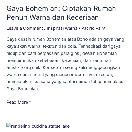
Bohemian:
Gaya Bohemian: Ciptakan Rumah
Ciptakan
Rumah
Penuh Warna dan Keceriaan!
Penuh
Leave a Comment
/
Inspirasi Warna
/
Pacific Paint
Warna
dan
Gaya desain rumah Bohemian atau Boho adalah gaya yang
Keceriaan!
kaya akan warna, tekstur, dan pola. Terinspirasi dari gaya
hidup dan cara berpakaian para gipsi, desain Bohemian
mencerminkan kebebasan, keceriaan, dan sentuhan
artistik yang unik. Konsep ini sering kali menggabungkan
warna dasar netral yang dibubuhi warna-warni cerah,
menciptakan suasana yang santai namun tetap memukau.
Gaya Bohemian
Read More »
Menginspirasi