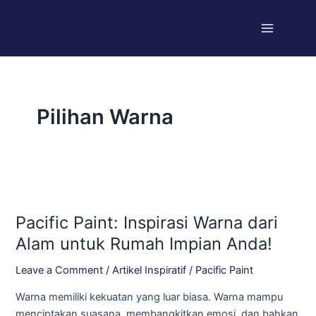
Skip
Main
to
Menu
content
Pilihan Warna
Pacific
Paint:
Pacific Paint: Inspirasi Warna dari
Inspirasi
Warna
Alam untuk Rumah Impian Anda!
dari
Leave a Comment
/
Artikel Inspiratif
/
Pacific Paint
Alam
untuk
Warna memiliki kekuatan yang luar biasa. Warna mampu
Rumah
menciptakan suasana, membangkitkan emosi, dan bahkan