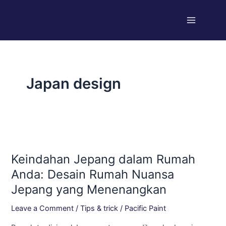
Skip
Main
to
Menu
content
Japan design
Keindahan
Jepang
Keindahan Jepang dalam Rumah
dalam
Rumah
Anda: Desain Rumah Nuansa
Anda:
Jepang yang Menenangkan
Desain
Rumah
Leave a Comment
/
Tips & trick
/
Pacific Paint
Nuansa