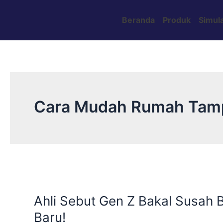
Skip
to
Beranda
Produk
Simula
content
Cara Mudah Rumah Tam
Ahli
Sebut
Ahli Sebut Gen Z Bakal Susah 
Gen
Z
Baru!