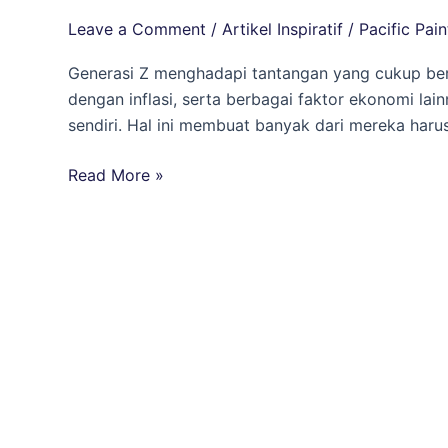
Bakal
Leave a Comment
/
Artikel Inspiratif
/
Pacific Pain
Susah
Beli
Generasi Z menghadapi tantangan yang cukup bera
Rumah
dengan inflasi, serta berbagai faktor ekonomi l
Sendiri!
sendiri. Hal ini membuat banyak dari mereka harus
Ini
Cara
Read More »
Mudah
Percantik
Rumah
Ortu
Tanpa
Beli
Baru!