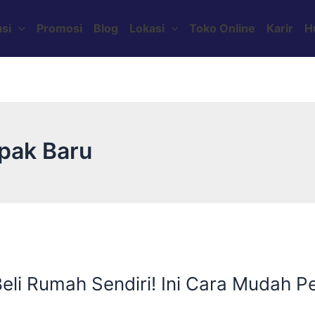
si
Promosi
Blog
Lokasi
Toko Online
Karir
H
pak Baru
Beli Rumah Sendiri! Ini Cara Mudah P