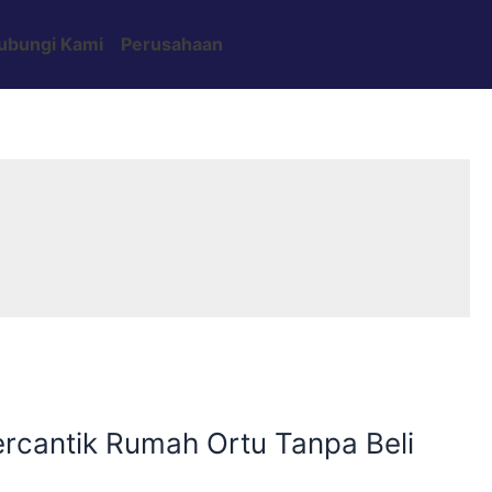
Search
ubungi Kami
Perusahaan
ercantik Rumah Ortu Tanpa Beli