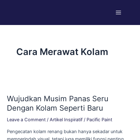
Skip
Main
to
Menu
content
Cara Merawat Kolam
Wujudkan
Musim
Wujudkan Musim Panas Seru
Panas
Seru
Dengan Kolam Seperti Baru
Dengan
Leave a Comment
/
Artikel Inspiratif
/
Pacific Paint
Kolam
Seperti
Pengecatan kolam renang bukan hanya sekadar untuk
Baru
memperindah visual, tetapi juga memiliki fungsi penting