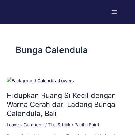
Skip
Main
to
Menu
content
Bunga Calendula
Hidupkan
Ruang
Hidupkan Ruang Si Kecil dengan
Si
Kecil
Warna Cerah dari Ladang Bunga
dengan
Calendula, Bali
Warna
Cerah
Leave a Comment
/
Tips & trick
/
Pacific Paint
dari