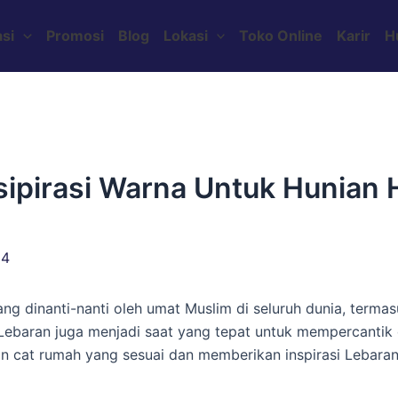
si
Promosi
Blog
Lokasi
Toko Online
Karir
H
sipirasi Warna Untuk Hunian
24
 dinanti-nanti oleh umat Muslim di seluruh dunia, termasu
Lebaran juga menjadi saat yang tepat untuk mempercantik
 cat rumah yang sesuai dan memberikan inspirasi Lebaran 