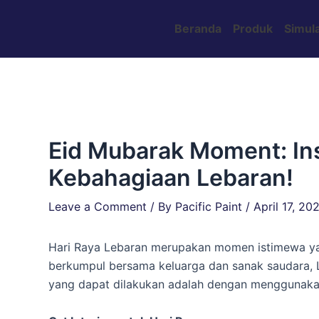
Skip
Post
to
navigation
Beranda
Produk
Simula
content
Eid Mubarak Moment: In
Kebahagiaan Lebaran!
Leave a Comment
/ By
Pacific Paint
/
April 17, 20
Hari Raya Lebaran merupakan momen istimewa yang
berkumpul bersama keluarga dan sanak saudara, 
yang dapat dilakukan adalah dengan menggunakan