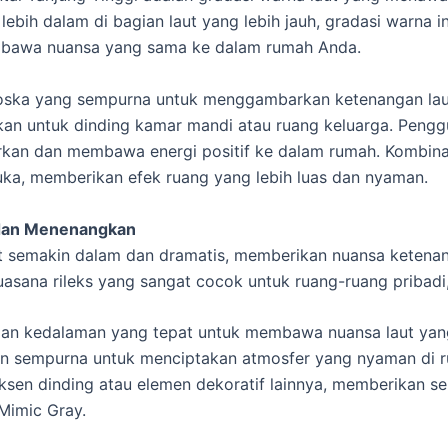
ebih dalam di bagian laut yang lebih jauh, gradasi warna 
mbawa nuansa yang sama ke dalam rumah Anda.
 toska yang sempurna untuk menggambarkan ketenangan laut
an untuk dinding kamar mandi atau ruang keluarga. Pengg
an dan membawa energi positif ke dalam rumah. Kombinasi
ka, memberikan efek ruang yang lebih luas dan nyaman.
 dan Menenangkan
aut semakin dalam dan dramatis, memberikan nuansa ketena
sana rileks yang sangat cocok untuk ruang-ruang pribadi, 
gan kedalaman yang tepat untuk membawa nuansa laut yan
 sempurna untuk menciptakan atmosfer yang nyaman di rua
ksen dinding atau elemen dekoratif lainnya, memberikan 
Mimic Gray.