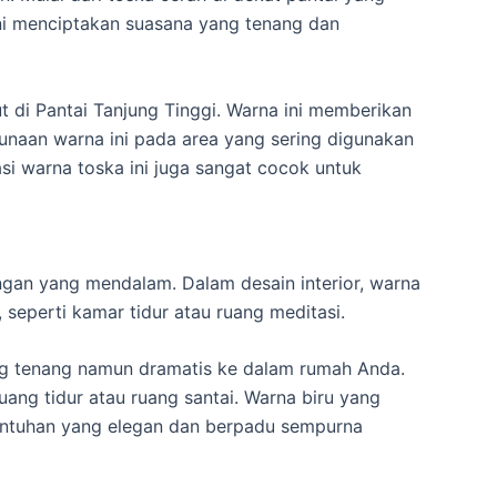
ini menciptakan suasana yang tenang dan
 di Pantai Tanjung Tinggi. Warna ini memberikan
unaan warna ini pada area yang sering digunakan
 warna toska ini juga sangat cocok untuk
ngan yang mendalam. Dalam desain interior, warna
seperti kamar tidur atau ruang meditasi.
g tenang namun dramatis ke dalam rumah Anda.
ng tidur atau ruang santai. Warna biru yang
sentuhan yang elegan dan berpadu sempurna