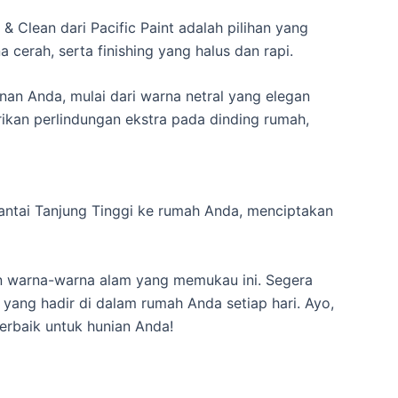
 Clean dari Pacific Paint adalah pilihan yang
 cerah, serta finishing yang halus dan rapi.
nan Anda, mulai dari warna netral yang elegan
ikan perlindungan ekstra pada dinding rumah,
Pantai Tanjung Tinggi ke rumah Anda, menciptakan
gan warna-warna alam yang memukau ini. Segera
 yang hadir di dalam rumah Anda setiap hari. Ayo,
terbaik untuk hunian Anda!