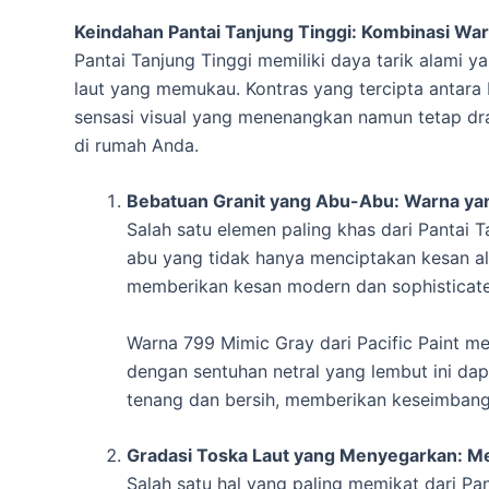
Keindahan Pantai Tanjung Tinggi: Kombinasi Wa
Pantai Tanjung Tinggi memiliki daya tarik alami 
laut yang memukau. Kontras yang tercipta antara
sensasi visual yang menenangkan namun tetap drama
di rumah Anda.
Bebatuan Granit yang Abu-Abu: Warna yan
Salah satu elemen paling khas dari Pantai T
abu yang tidak hanya menciptakan kesan al
memberikan kesan modern dan sophisticat
Warna 799 Mimic Gray dari Pacific Paint 
dengan sentuhan netral yang lembut ini da
tenang dan bersih, memberikan keseimbanga
Gradasi Toska Laut yang Menyegarkan: 
Salah satu hal yang paling memikat dari Pa