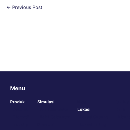
←
Previous Post
Menu
Produk
Simulasi
Blog
Online
Dekoratif
Paint Simulator
Lokasi
Karir
Otomotif
Paint Calculator
Lokasi Cabang
Hubung
Industry
Promosi
Lokasi Tinting