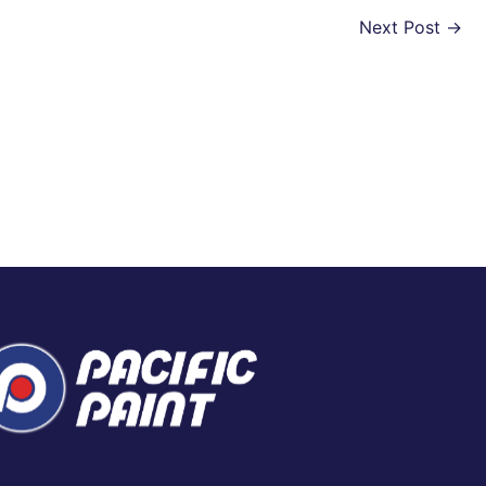
Next Post
→