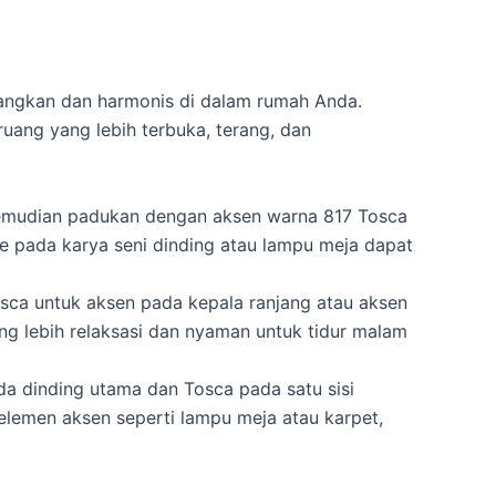
angkan dan harmonis di dalam rumah Anda.
uang yang lebih terbuka, terang, dan
emudian padukan dengan aksen warna 817 Tosca
ue pada karya seni dinding atau lampu meja dapat
sca untuk aksen pada kepala ranjang atau aksen
ang lebih relaksasi dan nyaman untuk tidur malam
a dinding utama dan Tosca pada satu sisi
elemen aksen seperti lampu meja atau karpet,