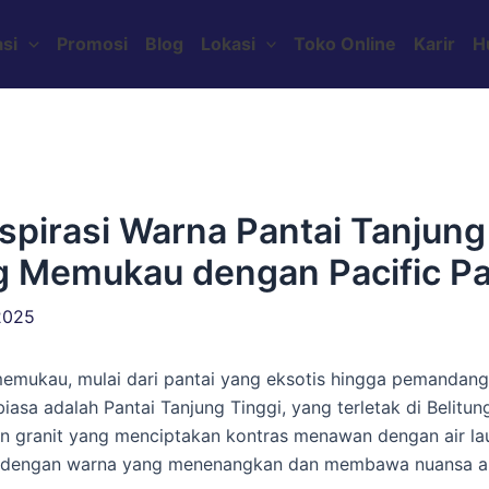
si
Promosi
Blog
Lokasi
Toko Online
Karir
H
spirasi Warna Pantai Tanjung
 Memukau dengan Pacific Pa
2025
emukau, mulai dari pantai yang eksotis hingga pemandang
asa adalah Pantai Tanjung Tinggi, yang terletak di Belitung
an granit yang menciptakan kontras menawan dengan air la
ah dengan warna yang menenangkan dan membawa nuansa a