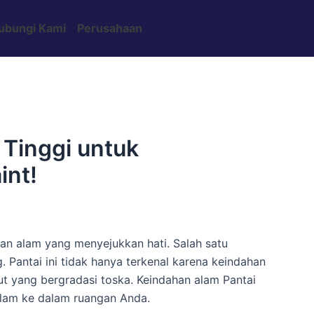
Search
ubungi Kami
Perusahaan
 Tinggi untuk
int!
an alam yang menyejukkan hati. Salah satu
. Pantai ini tidak hanya terkenal karena keindahan
ut yang bergradasi toska. Keindahan alam Pantai
lam ke dalam ruangan Anda.