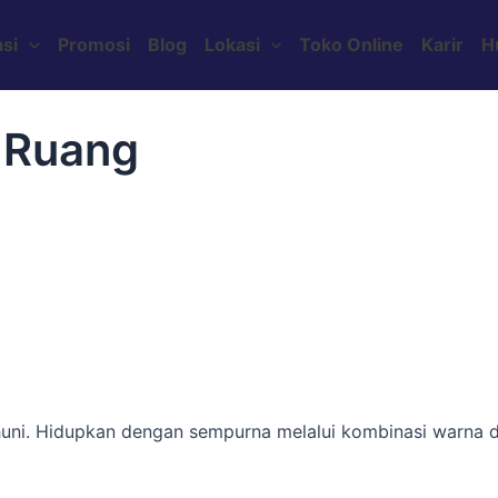
si
Promosi
Blog
Lokasi
Toko Online
Karir
H
 Ruang
ghuni. Hidupkan dengan sempurna melalui kombinasi warna da