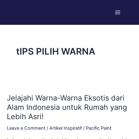
Skip
Main
to
Menu
content
tIPS PILIH WARNA
Jelajahi
Warna-
Jelajahi Warna-Warna Eksotis dari
Warna
Eksotis
Alam Indonesia untuk Rumah yang
dari
Lebih Asri!
Alam
Indonesia
Leave a Comment
/
Artikel Inspiratif
/
Pacific Paint
untuk