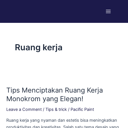
Skip
Main
to
Menu
content
Ruang kerja
Tips
Menciptakan
Tips Menciptakan Ruang Kerja
Ruang
Kerja
Monokrom yang Elegan!
Monokrom
Leave a Comment
/
Tips & trick
/
Pacific Paint
yang
Elegan!
Ruang kerja yang nyaman dan estetis bisa meningkatkan
produktivitas dan kreativitas. Salah satu tema desain yang