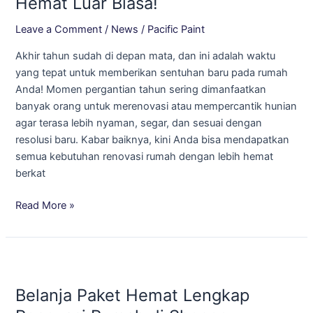
Hemat Luar Biasa!
Hemat
Leave a Comment
/
News
/
Pacific Paint
Luar
Biasa!
Akhir tahun sudah di depan mata, dan ini adalah waktu
yang tepat untuk memberikan sentuhan baru pada rumah
Anda! Momen pergantian tahun sering dimanfaatkan
banyak orang untuk merenovasi atau mempercantik hunian
agar terasa lebih nyaman, segar, dan sesuai dengan
resolusi baru. Kabar baiknya, kini Anda bisa mendapatkan
semua kebutuhan renovasi rumah dengan lebih hemat
berkat
Read More »
Belanja
Paket
Belanja Paket Hemat Lengkap
Hemat
Lengkap