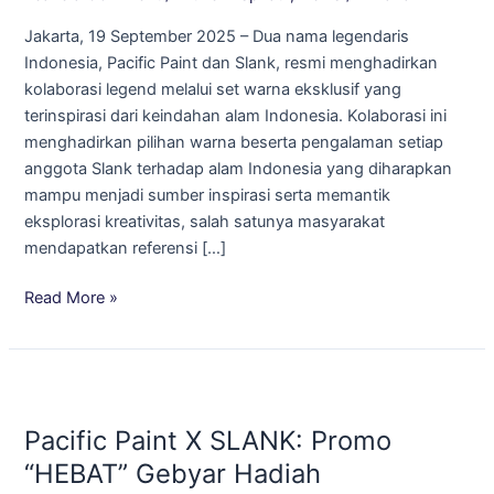
Warna
Jakarta, 19 September 2025 – Dua nama legendaris
dan
Indonesia, Pacific Paint dan Slank, resmi menghadirkan
Musik
kolaborasi legend melalui set warna eksklusif yang
dari
terinspirasi dari keindahan alam Indonesia. Kolaborasi ini
Inspirasi
menghadirkan pilihan warna beserta pengalaman setiap
Alam
anggota Slank terhadap alam Indonesia yang diharapkan
Indonesia
mampu menjadi sumber inspirasi serta memantik
eksplorasi kreativitas, salah satunya masyarakat
mendapatkan referensi […]
Read More »
Pacific
Paint
Pacific Paint X SLANK: Promo
X
SLANK:
“HEBAT” Gebyar Hadiah
Promo