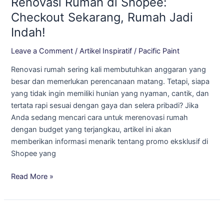
Renovasi Rumah di Shopee:
Renovasi
Checkout Sekarang, Rumah Jadi
Rumah
Indah!
di
Shopee:
Leave a Comment
/
Artikel Inspiratif
/
Pacific Paint
Checkout
Renovasi rumah sering kali membutuhkan anggaran yang
Sekarang,
besar dan memerlukan perencanaan matang. Tetapi, siapa
Rumah
yang tidak ingin memiliki hunian yang nyaman, cantik, dan
Jadi
tertata rapi sesuai dengan gaya dan selera pribadi? Jika
Indah!
Anda sedang mencari cara untuk merenovasi rumah
dengan budget yang terjangkau, artikel ini akan
memberikan informasi menarik tentang promo eksklusif di
Shopee yang
Read More »
Belanja