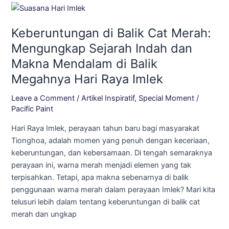
Keberuntungan
di
Keberuntungan di Balik Cat Merah:
Balik
Cat
Mengungkap Sejarah Indah dan
Merah:
Makna Mendalam di Balik
Mengungkap
Megahnya Hari Raya Imlek
Sejarah
Indah
Leave a Comment
/
Artikel Inspiratif
,
Special Moment
/
dan
Pacific Paint
Makna
Hari Raya Imlek, perayaan tahun baru bagi masyarakat
Mendalam
Tionghoa, adalah momen yang penuh dengan keceriaan,
di
keberuntungan, dan kebersamaan. Di tengah semaraknya
Balik
perayaan ini, warna merah menjadi elemen yang tak
Megahnya
terpisahkan. Tetapi, apa makna sebenarnya di balik
Hari
penggunaan warna merah dalam perayaan Imlek? Mari kita
Raya
telusuri lebih dalam tentang keberuntungan di balik cat
Imlek
merah dan ungkap