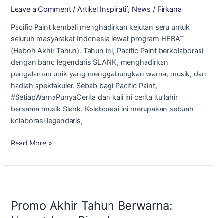
Leave a Comment
/
Artikel Inspiratif
,
News
/
Firkana
“HEBAT”
Gebyar
Pacific Paint kembali menghadirkan kejutan seru untuk
Hadiah
seluruh masyarakat Indonesia lewat program HEBAT
(Heboh Akhir Tahun). Tahun ini, Pacific Paint berkolaborasi
dengan band legendaris SLANK, menghadirkan
pengalaman unik yang menggabungkan warna, musik, dan
hadiah spektakuler. Sebab bagi Pacific Paint,
#SetiapWarnaPunyaCerita dan kali ini cerita itu lahir
bersama musik Slank. Kolaborasi ini merupakan sebuah
kolaborasi legendaris,
Read More »
Promo
Akhir
Promo Akhir Tahun Berwarna:
Tahun
Berwarna: