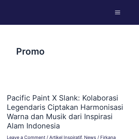
Skip
Main
to
Menu
content
Promo
Pacific
Paint
Pacific Paint X Slank: Kolaborasi
X
Slank:
Legendaris Ciptakan Harmonisasi
Kolaborasi
Warna dan Musik dari Inspirasi
Legendaris
Alam Indonesia
Ciptakan
Harmonisasi
Leave a Comment
/
Artikel Inspiratif
,
News
/
Firkana