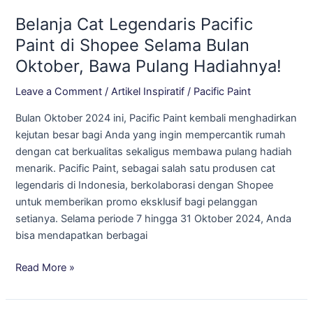
Cat
Belanja Cat Legendaris Pacific
Legendaris
Pacific
Paint di Shopee Selama Bulan
Paint
Oktober, Bawa Pulang Hadiahnya!
di
Shopee
Leave a Comment
/
Artikel Inspiratif
/
Pacific Paint
Selama
Bulan Oktober 2024 ini, Pacific Paint kembali menghadirkan
Bulan
kejutan besar bagi Anda yang ingin mempercantik rumah
Oktober,
dengan cat berkualitas sekaligus membawa pulang hadiah
Bawa
menarik. Pacific Paint, sebagai salah satu produsen cat
Pulang
legendaris di Indonesia, berkolaborasi dengan Shopee
Hadiahnya!
untuk memberikan promo eksklusif bagi pelanggan
setianya. Selama periode 7 hingga 31 Oktober 2024, Anda
bisa mendapatkan berbagai
Read More »