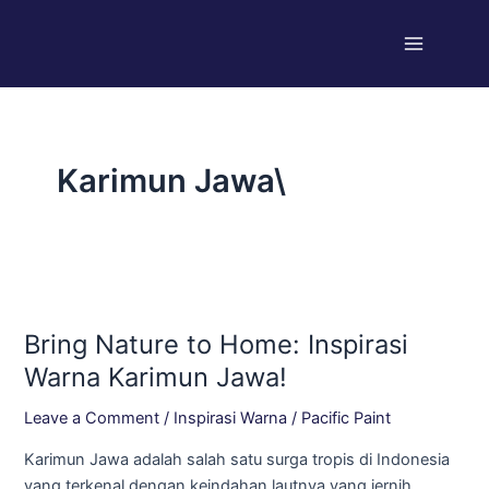
Skip
Main
to
Menu
content
Karimun Jawa\
Bring
Nature
Bring Nature to Home: Inspirasi
to
Home:
Warna Karimun Jawa!
Inspirasi
Leave a Comment
/
Inspirasi Warna
/
Pacific Paint
Warna
Karimun
Karimun Jawa adalah salah satu surga tropis di Indonesia
Jawa!
yang terkenal dengan keindahan lautnya yang jernih,