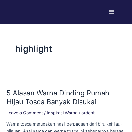
Skip
Main
to
Menu
content
highlight
5
Alasan
5 Alasan Warna Dinding Rumah
Warna
Dinding
Hijau Tosca Banyak Disukai
Rumah
Leave a Comment
/
Inspirasi Warna
/
ordent
Hijau
Tosca
Warna tosca merupakan hasil perpaduan dari biru kehijau-
Banyak
hijauan. Asal nama dari warna tosca ini sebenarnya berasal