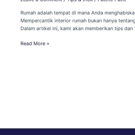
Interior
Rumah
Rumah adalah tempat di mana Anda menghabiskan
Anda:
Mempercantik interior rumah bukan hanya tentan
3
Dalam artikel ini, kami akan memberikan tips dan
Rahasia
Agar
Read More »
Anda
Betah
di
Rumah