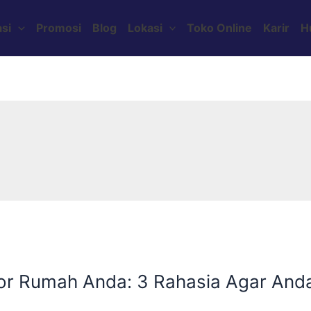
si
Promosi
Blog
Lokasi
Toko Online
Karir
H
ior Rumah Anda: 3 Rahasia Agar And