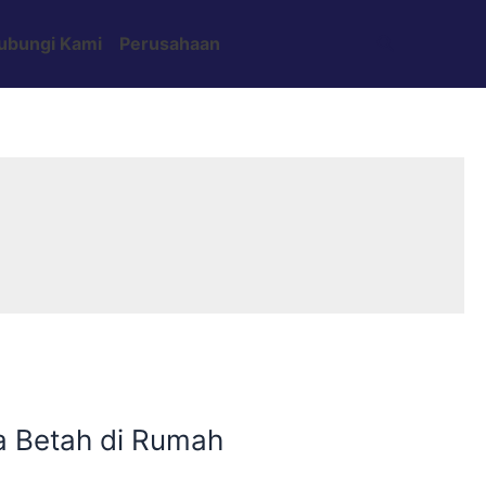
Search
ubungi Kami
Perusahaan
a Betah di Rumah