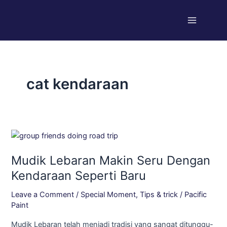
Skip
Main
to
Menu
content
cat kendaraan
Mudik
Lebaran
Mudik Lebaran Makin Seru Dengan
Makin
Seru
Kendaraan Seperti Baru
Dengan
Leave a Comment
/
Special Moment
,
Tips & trick
/
Pacific
Kendaraan
Paint
Seperti
Baru
Mudik Lebaran telah menjadi tradisi yang sangat ditunggu-