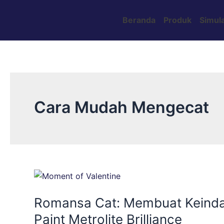
Skip
Post
to
pagination
Beranda
Produk
Simula
content
Cara Mudah Mengecat
Romansa
Cat:
Romansa Cat: Membuat Keindah
Membuat
Keindahan
Paint Metrolite Brilliance