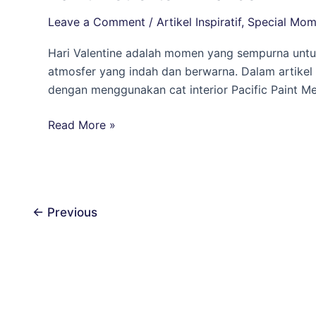
Rumah
Leave a Comment
/
Artikel Inspiratif
,
Special Mom
yang
Romantis
Hari Valentine adalah momen yang sempurna untu
untuk
atmosfer yang indah dan berwarna. Dalam artikel 
Hari
dengan menggunakan cat interior Pacific Paint Met
Valentine
dengan
Read More »
Pacific
Paint
Metrolite
Brilliance
←
Previous