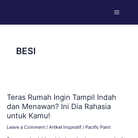
Skip
Main
to
Menu
content
BESI
Teras
Rumah
Teras Rumah Ingin Tampil Indah
Ingin
Tampil
dan Menawan? Ini Dia Rahasia
Indah
untuk Kamu!
dan
Menawan?
Leave a Comment
/
Artikel Inspiratif
/
Pacific Paint
Ini