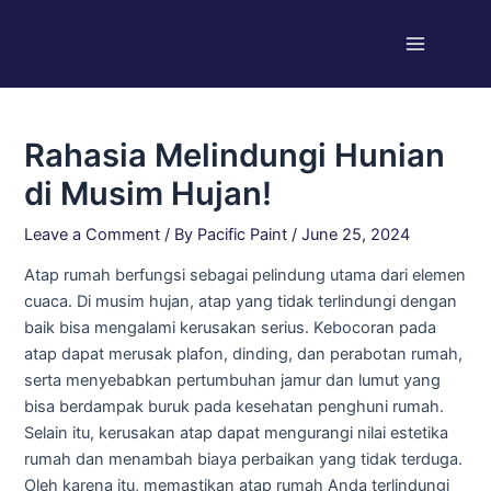
Skip
Post
Main
to
navigation
Menu
content
Rahasia Melindungi Hunian
di Musim Hujan!
Leave a Comment
/ By
Pacific Paint
/
June 25, 2024
Atap rumah berfungsi sebagai pelindung utama dari elemen
cuaca. Di musim hujan, atap yang tidak terlindungi dengan
baik bisa mengalami kerusakan serius. Kebocoran pada
atap dapat merusak plafon, dinding, dan perabotan rumah,
serta menyebabkan pertumbuhan jamur dan lumut yang
bisa berdampak buruk pada kesehatan penghuni rumah.
Selain itu, kerusakan atap dapat mengurangi nilai estetika
rumah dan menambah biaya perbaikan yang tidak terduga.
Oleh karena itu, memastikan atap rumah Anda terlindungi