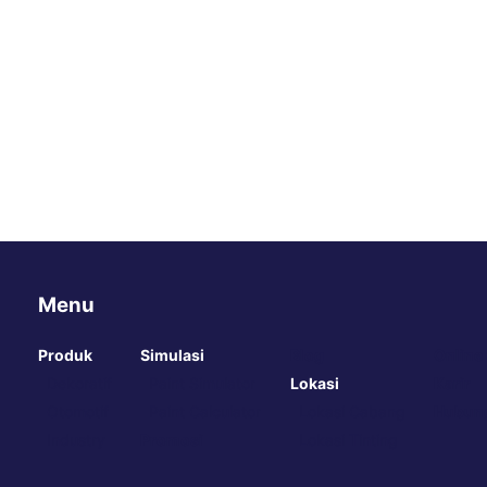
Menu
Produk
Simulasi
Blog
Online
Dekoratif
Paint Simulator
Lokasi
Karir
Otomotif
Paint Calculator
Lokasi Cabang
Hubung
Industry
Promosi
Lokasi Tinting