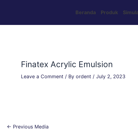
Skip
Post
to
navigation
Beranda
Produk
Simula
content
Finatex Acrylic Emulsion
Leave a Comment
/ By
ordent
/
July 2, 2023
←
Previous Media