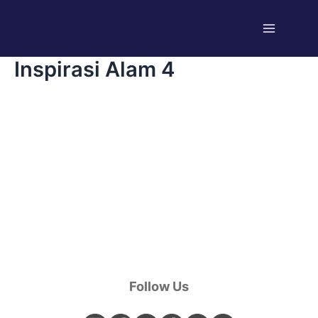
Skip
Main
to
Menu
content
Inspirasi Alam 4
Follow Us