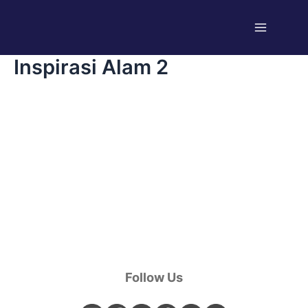
Skip
Main
to
Menu
content
Inspirasi Alam 2
Follow Us